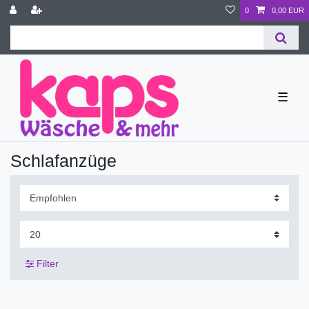
0
0,00 EUR
☰
Schlafanzüge
Filter