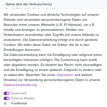
- Name des/ der Verbraucher(s)
- Anschrift des/ der Verbraucher(s)
- Unterschrift des/ der Verbraucher(s) (nur bei Mitteilung auf
Wir verwenden Cookies und ähnliche Technologien auf unserer
Papier)
Website und verarbeiten personenbezogene Daten von
- Datum
Besucher:innen unserer Webseite (z.B. IP-Adresse), um z.B.
Inhalte und Anzeigen zu personalisieren, Medien von
(*) Unzutreffendes streichen.
Drittanbietern einzubinden oder Zugriffe auf unsere Website zu
analysieren. Die Datenverarbeitung erfolgt erst durch gesetzte
Wir liefern mit DHL (auch Samstags)
Cookies. Wir teilen diese Daten mit Dritten, die wir in den
Einstellungen benennen.
Kostenloser Versand
Die Datenverarbeitung kann mit Einwilligung oder aufgrund eines
berechtigten Interesses erfolgen. Die Zustimmung kann erteilt
14 Tage Rückgaberecht
oder abgelehnt werden. Es besteht das Recht, nicht einzuwilligen
und die Einwilligung zu einem späteren Zeitpunkt zu ändern oder
zu widerrufen. Beachten Sie unser
Impressum
und weitere
Hinweise zur Verwendung personenbezogener Daten in unserer
Impressum
Daten­schutz­erklärung
AGB
Daten­schutz­erklärung
.
Essenziell
Widerrufs­recht
Kontakt
Vertrag widerrufen
Externe Medien
Funktional