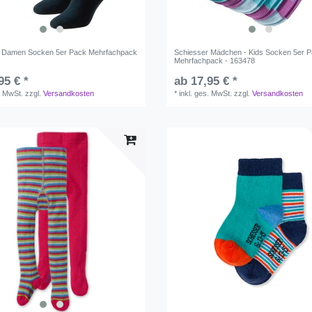
r Damen Socken 5er Pack Mehrfachpack
Schiesser Mädchen - Kids Socken 5er 
Mehrfachpack - 163478
95 € *
ab 17,95 € *
. MwSt.
zzgl.
Versandkosten
*
inkl. ges. MwSt.
zzgl.
Versandkosten