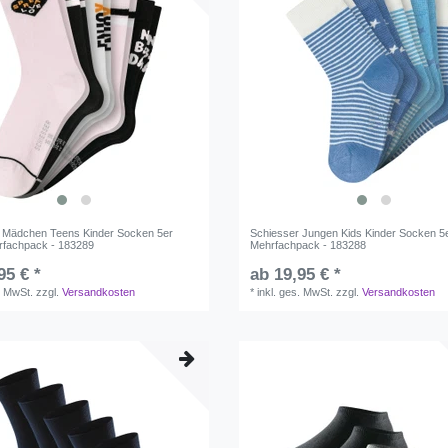
 Mädchen Teens Kinder Socken 5er
Schiesser Jungen Kids Kinder Socken 5
rfachpack - 183289
Mehrfachpack - 183288
95 € *
ab 19,95 € *
. MwSt.
zzgl.
Versandkosten
*
inkl. ges. MwSt.
zzgl.
Versandkosten