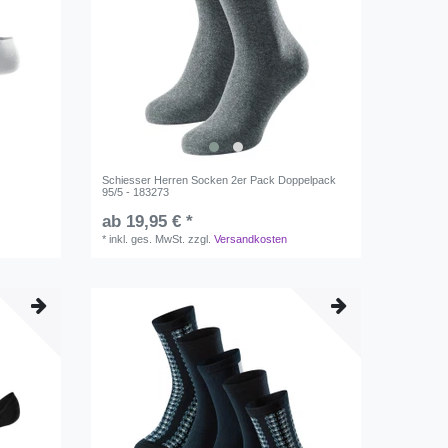
Schiesser Herren Socken 2er Pack Doppelpack
95/5 - 183273
ab 19,95 € *
*
inkl. ges. MwSt.
zzgl.
Versandkosten