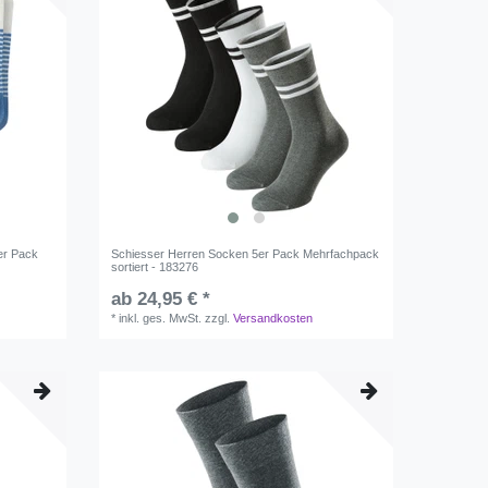
er Pack
Schiesser Herren Socken 5er Pack Mehrfachpack
sortiert - 183276
ab 24,95 € *
*
inkl. ges. MwSt.
zzgl.
Versandkosten