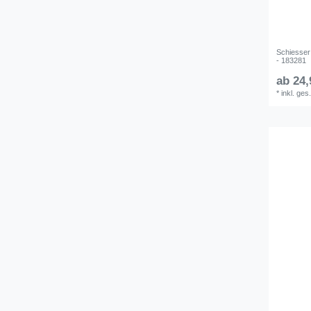
Schiesse
- 183281
ab 24,
*
inkl. ges