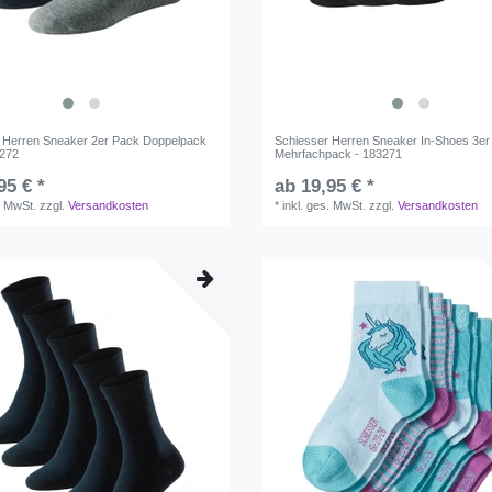
 Herren Sneaker 2er Pack Doppelpack
Schiesser Herren Sneaker In-Shoes 3er
3272
Mehrfachpack - 183271
95 € *
ab 19,95 € *
. MwSt.
zzgl.
Versandkosten
*
inkl. ges. MwSt.
zzgl.
Versandkosten