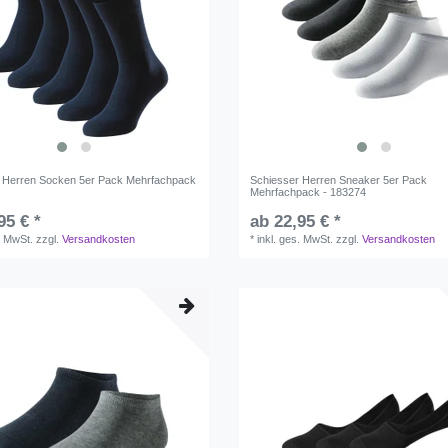
 Herren Socken 5er Pack Mehrfachpack
Schiesser Herren Sneaker 5er Pack
Mehrfachpack - 183274
95 € *
ab 22,95 € *
. MwSt.
zzgl.
Versandkosten
*
inkl. ges. MwSt.
zzgl.
Versandkosten