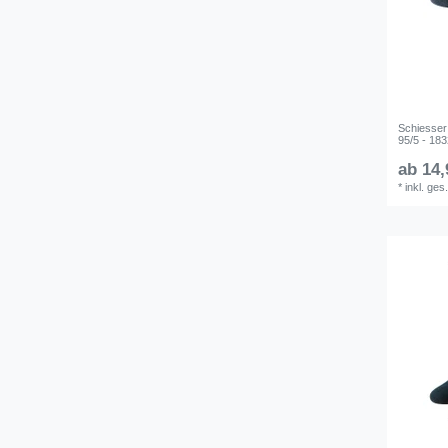
Schiesser
95/5 - 18
ab 14,
*
inkl. ges