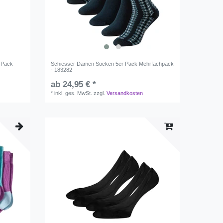
 Pack
Schiesser Damen Socken 5er Pack Mehrfachpack
- 183282
ab 24,95 € *
*
inkl. ges. MwSt.
zzgl.
Versandkosten