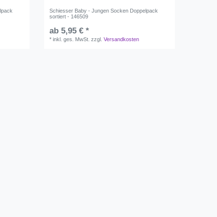
lpack
Schiesser Baby - Jungen Socken Doppelpack
sortiert - 146509
ab 5,95 € *
*
inkl. ges. MwSt.
zzgl.
Versandkosten