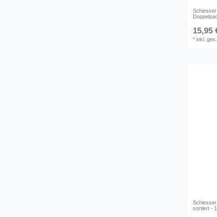
Schiesser
Doppelpac
15,95 
*
inkl. ges
Schiesse
sortiert -