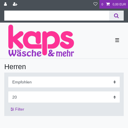
0
0,00 EUR
☰
Herren
Filter