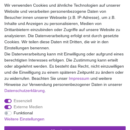
Wir verwenden Cookies und ähnliche Technologien auf unserer
Artikel anzeigen
Website und verarbeiten personenbezogene Daten von
*
inkl. ges. MwSt.
zzgl.
Versandkosten
Besucher:innen unserer Webseite (z.B. IP-Adresse), um z.B.
Inhalte und Anzeigen zu personalisieren, Medien von
Drittanbietern einzubinden oder Zugriffe auf unsere Website zu
analysieren. Die Datenverarbeitung erfolgt erst durch gesetzte
Wir liefern mit DHL (auch Samstags)
Cookies. Wir teilen diese Daten mit Dritten, die wir in den
Einstellungen benennen.
Kostenloser Versand
Die Datenverarbeitung kann mit Einwilligung oder aufgrund eines
berechtigten Interesses erfolgen. Die Zustimmung kann erteilt
14 Tage Rückgaberecht
oder abgelehnt werden. Es besteht das Recht, nicht einzuwilligen
und die Einwilligung zu einem späteren Zeitpunkt zu ändern oder
zu widerrufen. Beachten Sie unser
Impressum
und weitere
Hinweise zur Verwendung personenbezogener Daten in unserer
Impressum
Daten­schutz­erklärung
AGB
Daten­schutz­erklärung
.
Essenziell
Widerrufs­recht
Kontakt
Vertrag widerrufen
Externe Medien
Funktional
Weitere Einstellungen
Versand- und Zahlungsmöglichkeiten