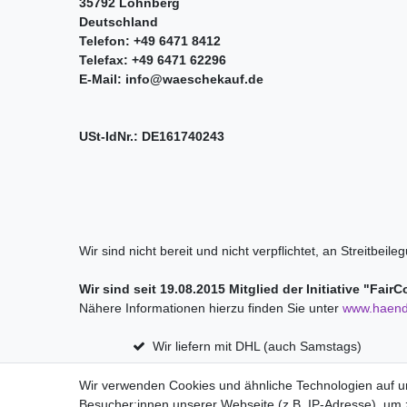
35792 Löhnberg
Deutschland
Telefon: +49 6471 8412
Telefax: +49 6471 62296
E-Mail:
info@waeschekauf.de
USt-IdNr.: DE161740243
Wir sind nicht bereit und nicht verpflichtet, an Streitbe
Wir sind seit
19.08.2015
Mitglied der Initiative "Fai
Nähere Informationen hierzu finden Sie unter
www.haend
Wir liefern mit DHL (auch Samstags)
Wir verwenden Cookies und ähnliche Technologien auf 
Besucher:innen unserer Webseite (z.B. IP-Adresse), um z