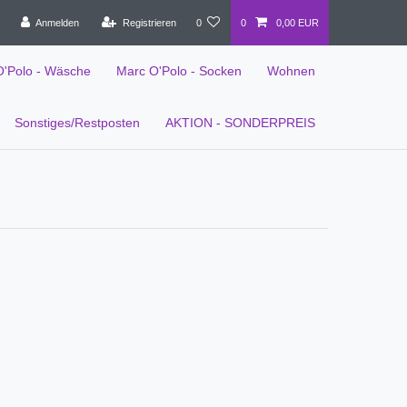
Anmelden
Registrieren
0
0
0,00 EUR
O'Polo - Wäsche
Marc O'Polo - Socken
Wohnen
Sonstiges/Restposten
AKTION - SONDERPREIS