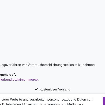
ilegungsverfahren vor Verbraucherschlichtungsstellen teilzunehmen.
rCommerce".
lerbund.de/faircommerce
.
Kostenloser Versand
unserer Website und verarbeiten personenbezogene Daten von
.B. Inhalte und Anzeigen zu personalisieren, Medien von