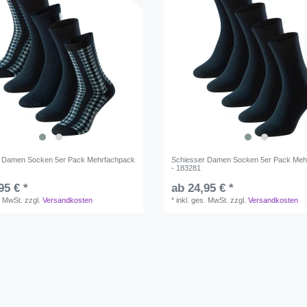
r Damen Socken 5er Pack Mehrfachpack
Schiesser Damen Socken 5er Pack Meh
- 183281
95 € *
ab 24,95 € *
. MwSt.
zzgl.
Versandkosten
*
inkl. ges. MwSt.
zzgl.
Versandkosten