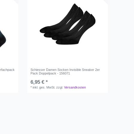
rfachpack
Schiesser Damen Socken Invisible Sneaker 2er
Pack Doppelpack - 156071
6,95 € *
*
inkl. ges. MwSt.
zzgl.
Versandkosten