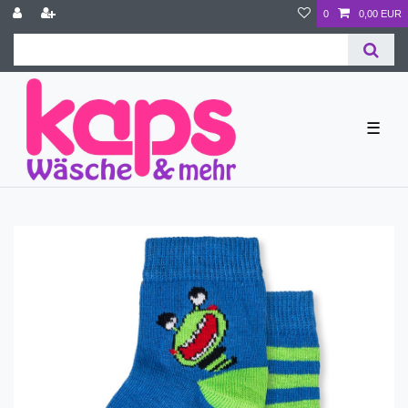
0
0,00 EUR
☰