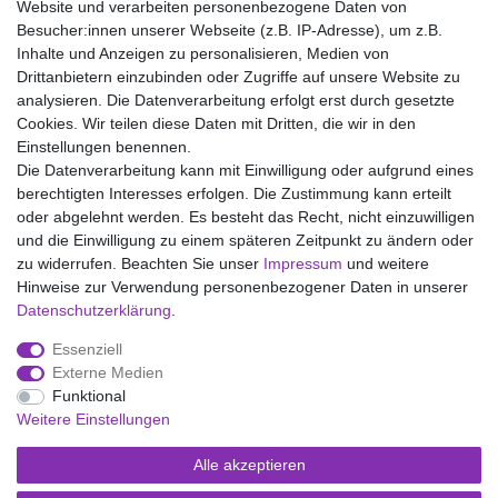
23% Polyamid
Website und verarbeiten personenbezogene Daten von
2% Elastan
Besucher:innen unserer Webseite (z.B. IP-Adresse), um z.B.
Inhalte und Anzeigen zu personalisieren, Medien von
Drittanbietern einzubinden oder Zugriffe auf unsere Website zu
analysieren. Die Datenverarbeitung erfolgt erst durch gesetzte
Wir liefern mit DHL (auch Samstags)
Cookies. Wir teilen diese Daten mit Dritten, die wir in den
Einstellungen benennen.
Kostenloser Versand
Die Datenverarbeitung kann mit Einwilligung oder aufgrund eines
berechtigten Interesses erfolgen. Die Zustimmung kann erteilt
14 Tage Rückgaberecht
oder abgelehnt werden. Es besteht das Recht, nicht einzuwilligen
und die Einwilligung zu einem späteren Zeitpunkt zu ändern oder
zu widerrufen. Beachten Sie unser
Impressum
und weitere
Hinweise zur Verwendung personenbezogener Daten in unserer
Impressum
Daten­schutz­erklärung
AGB
Daten­schutz­erklärung
.
Essenziell
Widerrufs­recht
Kontakt
Vertrag widerrufen
Externe Medien
Funktional
Weitere Einstellungen
Versand- und Zahlungsmöglichkeiten
Alle akzeptieren