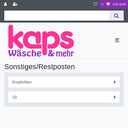
0
0,00 EUR
☰
Sonstiges/Restposten