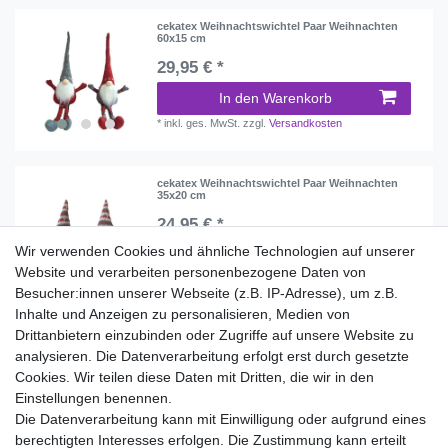
cekatex Weihnachtswichtel Paar Weihnachten
60x15 cm
29,95 € *
In den Warenkorb
*
inkl. ges. MwSt.
zzgl.
Versandkosten
cekatex Weihnachtswichtel Paar Weihnachten
35x20 cm
24,95 € *
Wir verwenden Cookies und ähnliche Technologien auf unserer
In den Warenkorb
Website und verarbeiten personenbezogene Daten von
*
inkl. ges. MwSt.
zzgl.
Versandkosten
Besucher:innen unserer Webseite (z.B. IP-Adresse), um z.B.
Inhalte und Anzeigen zu personalisieren, Medien von
Drittanbietern einzubinden oder Zugriffe auf unsere Website zu
analysieren. Die Datenverarbeitung erfolgt erst durch gesetzte
Wir liefern mit DHL (auch Samstags)
Cookies. Wir teilen diese Daten mit Dritten, die wir in den
Einstellungen benennen.
Kostenloser Versand
Die Datenverarbeitung kann mit Einwilligung oder aufgrund eines
berechtigten Interesses erfolgen. Die Zustimmung kann erteilt
14 Tage Rückgaberecht