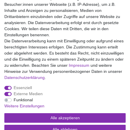
bügeln Stufe 1, Nicht chemisch reinigen
Besucher:innen unserer Webseite (z.B. IP-Adresse), um z.B.
Inhalte und Anzeigen zu personalisieren, Medien von
Drittanbietern einzubinden oder Zugriffe auf unsere Website zu
analysieren. Die Datenverarbeitung erfolgt erst durch gesetzte
Wir liefern mit DHL (auch Samstags)
Cookies. Wir teilen diese Daten mit Dritten, die wir in den
Einstellungen benennen.
Kostenloser Versand
Die Datenverarbeitung kann mit Einwilligung oder aufgrund eines
berechtigten Interesses erfolgen. Die Zustimmung kann erteilt
14 Tage Rückgaberecht
oder abgelehnt werden. Es besteht das Recht, nicht einzuwilligen
und die Einwilligung zu einem späteren Zeitpunkt zu ändern oder
zu widerrufen. Beachten Sie unser
Impressum
und weitere
Hinweise zur Verwendung personenbezogener Daten in unserer
Impressum
Daten­schutz­erklärung
AGB
Daten­schutz­erklärung
.
Essenziell
Widerrufs­recht
Kontakt
Vertrag widerrufen
Externe Medien
Funktional
Weitere Einstellungen
Versand- und Zahlungsmöglichkeiten
Alle akzeptieren
Alle ablehnen