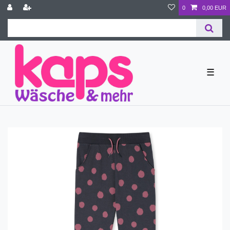
0
0,00 EUR
☰