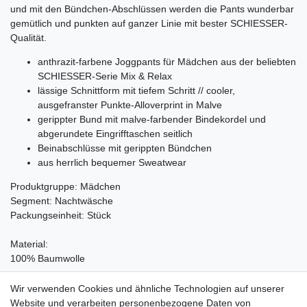
und mit den Bündchen-Abschlüssen werden die Pants wunderbar
gemütlich und punkten auf ganzer Linie mit bester SCHIESSER-
Qualität.
anthrazit-farbene Joggpants für Mädchen aus der beliebten
SCHIESSER-Serie Mix & Relax
lässige Schnittform mit tiefem Schritt // cooler,
ausgefranster Punkte-Alloverprint in Malve
gerippter Bund mit malve-farbender Bindekordel und
abgerundete Eingrifftaschen seitlich
Beinabschlüsse mit gerippten Bündchen
aus herrlich bequemer Sweatwear
Produktgruppe: Mädchen
Segment: Nachtwäsche
Packungseinheit: Stück
Material:
100% Baumwolle
Pflegehinweis:
Wir verwenden Cookies und ähnliche Technologien auf unserer
Waschen bei 40°C, Nicht bleichen, Trockner (Stufe 1), Handwarm
Website und verarbeiten personenbezogene Daten von