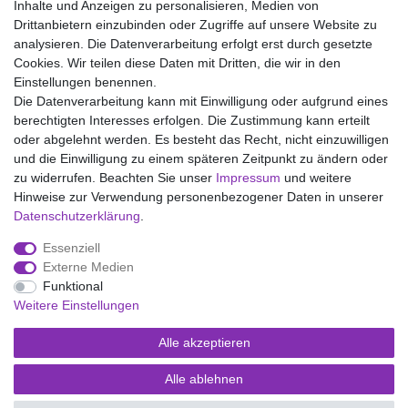
Inhalte und Anzeigen zu personalisieren, Medien von
Drittanbietern einzubinden oder Zugriffe auf unsere Website zu
analysieren. Die Datenverarbeitung erfolgt erst durch gesetzte
Wir liefern mit DHL (auch Samstags)
Cookies. Wir teilen diese Daten mit Dritten, die wir in den
Einstellungen benennen.
Kostenloser Versand
Die Datenverarbeitung kann mit Einwilligung oder aufgrund eines
berechtigten Interesses erfolgen. Die Zustimmung kann erteilt
14 Tage Rückgaberecht
oder abgelehnt werden. Es besteht das Recht, nicht einzuwilligen
und die Einwilligung zu einem späteren Zeitpunkt zu ändern oder
zu widerrufen. Beachten Sie unser
Impressum
und weitere
Hinweise zur Verwendung personenbezogener Daten in unserer
Impressum
Daten­schutz­erklärung
AGB
Daten­schutz­erklärung
.
Essenziell
Widerrufs­recht
Kontakt
Vertrag widerrufen
Externe Medien
Funktional
Weitere Einstellungen
Versand- und Zahlungsmöglichkeiten
Alle akzeptieren
Alle ablehnen
© Copyright Kaps - Wäsche & mehr 2026 | Alle Rechte vorbehalten.