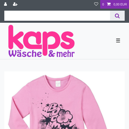
0
0,00 EUR
☰