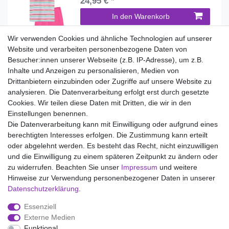
24,95 € *
In den Warenkorb
*
inkl. ges. MwSt.
zzgl.
Versandkosten
Wir verwenden Cookies und ähnliche Technologien auf unserer
Website und verarbeiten personenbezogene Daten von
1
2
Besucher:innen unserer Webseite (z.B. IP-Adresse), um z.B.
Inhalte und Anzeigen zu personalisieren, Medien von
Drittanbietern einzubinden oder Zugriffe auf unsere Website zu
analysieren. Die Datenverarbeitung erfolgt erst durch gesetzte
Wir liefern mit DHL (auch Samstags)
Cookies. Wir teilen diese Daten mit Dritten, die wir in den
Einstellungen benennen.
Kostenloser Versand
Die Datenverarbeitung kann mit Einwilligung oder aufgrund eines
berechtigten Interesses erfolgen. Die Zustimmung kann erteilt
14 Tage Rückgaberecht
oder abgelehnt werden. Es besteht das Recht, nicht einzuwilligen
und die Einwilligung zu einem späteren Zeitpunkt zu ändern oder
zu widerrufen. Beachten Sie unser
Impressum
und weitere
Hinweise zur Verwendung personenbezogener Daten in unserer
Impressum
Daten­schutz­erklärung
AGB
Daten­schutz­erklärung
.
Essenziell
Widerrufs­recht
Kontakt
Vertrag widerrufen
Externe Medien
Funktional