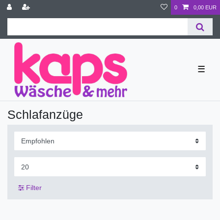
0
0,00 EUR
☰
Schlafanzüge
Filter