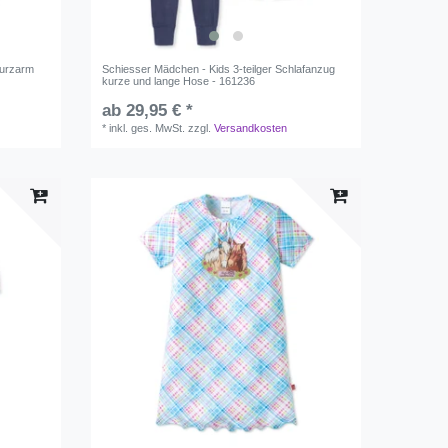
Kurzarm
Schiesser Mädchen - Kids 3-teilger Schlafanzug
kurze und lange Hose - 161236
ab 29,95 € *
*
inkl. ges. MwSt.
zzgl.
Versandkosten