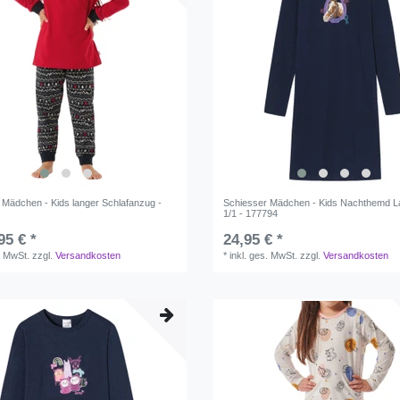
 Mädchen - Kids langer Schlafanzug -
Schiesser Mädchen - Kids Nachthemd 
1/1 - 177794
95 € *
24,95 € *
. MwSt.
zzgl.
Versandkosten
*
inkl. ges. MwSt.
zzgl.
Versandkosten