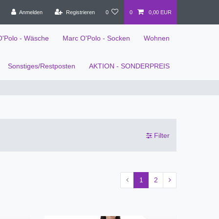
Anmelden
Registrieren
0
0
0,00 EUR
O'Polo - Wäsche
Marc O'Polo - Socken
Wohnen
Sonstiges/Restposten
AKTION - SONDERPREIS
Filter
1
2