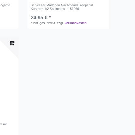
 Pyjama
Schiesser Mädchen Nachthemd Sleepshirt
Kurzarm 1/2 Soulmates - 151266
24,95 € *
*
inkl. ges. MwSt.
zzgl.
Versandkosten
m mit