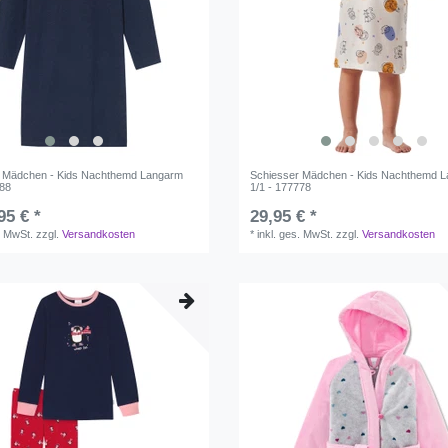
r Mädchen - Kids Nachthemd Langarm
Schiesser Mädchen - Kids Nachthemd 
788
1/1 - 177778
95 € *
29,95 € *
. MwSt.
zzgl.
Versandkosten
*
inkl. ges. MwSt.
zzgl.
Versandkosten