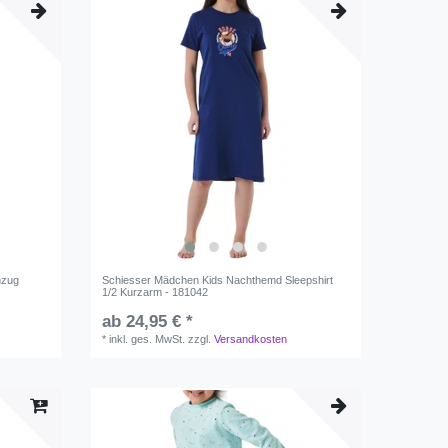
nzug
Schiesser Mädchen Kids Nachthemd Sleepshirt
1/2 Kurzarm - 181042
ab 24,95 € *
*
inkl. ges. MwSt.
zzgl.
Versandkosten