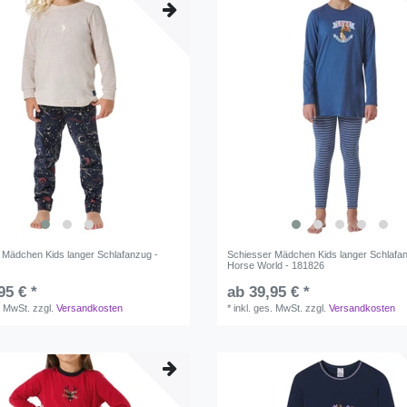
 Mädchen Kids langer Schlafanzug -
Schiesser Mädchen Kids langer Schlafa
Horse World - 181826
95 € *
ab 39,95 € *
. MwSt.
zzgl.
Versandkosten
*
inkl. ges. MwSt.
zzgl.
Versandkosten