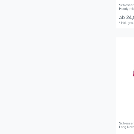
Schiesser
Hoody mit
ab 24,
*
inkl. ges
Schiesser
Lang Nord