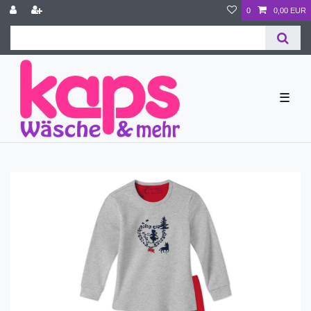
0
0,00 EUR
☰