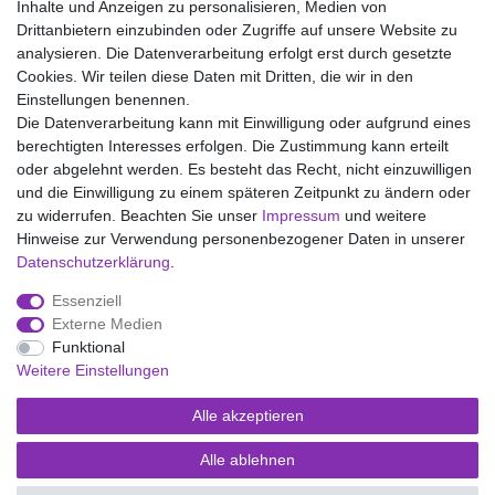
Inhalte und Anzeigen zu personalisieren, Medien von
Drittanbietern einzubinden oder Zugriffe auf unsere Website zu
analysieren. Die Datenverarbeitung erfolgt erst durch gesetzte
Wir liefern mit DHL (auch Samstags)
Cookies. Wir teilen diese Daten mit Dritten, die wir in den
Einstellungen benennen.
Kostenloser Versand
Die Datenverarbeitung kann mit Einwilligung oder aufgrund eines
berechtigten Interesses erfolgen. Die Zustimmung kann erteilt
14 Tage Rückgaberecht
oder abgelehnt werden. Es besteht das Recht, nicht einzuwilligen
und die Einwilligung zu einem späteren Zeitpunkt zu ändern oder
zu widerrufen. Beachten Sie unser
Impressum
und weitere
Hinweise zur Verwendung personenbezogener Daten in unserer
Impressum
Daten­schutz­erklärung
AGB
Daten­schutz­erklärung
.
Essenziell
Widerrufs­recht
Kontakt
Vertrag widerrufen
Externe Medien
Funktional
Weitere Einstellungen
Versand- und Zahlungsmöglichkeiten
Alle akzeptieren
Alle ablehnen
© Copyright Kaps - Wäsche & mehr 2026 | Alle Rechte vorbehalten.