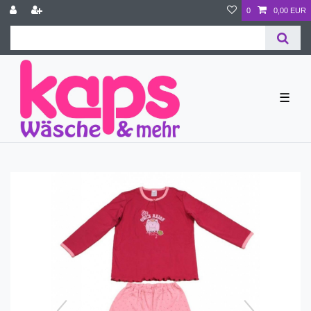
0
0,00 EUR
☰