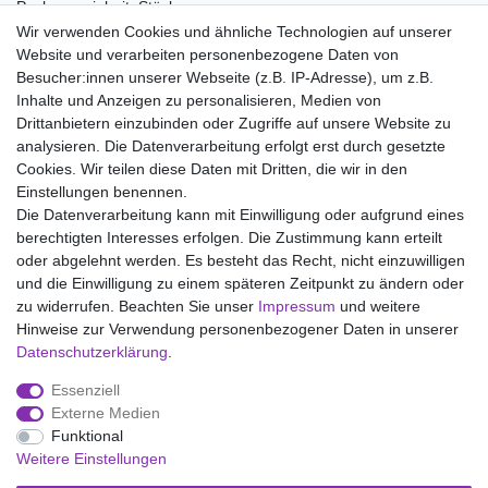
Packungseinheit: Stück
Wir verwenden Cookies und ähnliche Technologien auf unserer
Material:
Website und verarbeiten personenbezogene Daten von
100% Baumwolle
Besucher:innen unserer Webseite (z.B. IP-Adresse), um z.B.
Inhalte und Anzeigen zu personalisieren, Medien von
Drittanbietern einzubinden oder Zugriffe auf unsere Website zu
analysieren. Die Datenverarbeitung erfolgt erst durch gesetzte
Wir liefern mit DHL (auch Samstags)
Cookies. Wir teilen diese Daten mit Dritten, die wir in den
Einstellungen benennen.
Kostenloser Versand
Die Datenverarbeitung kann mit Einwilligung oder aufgrund eines
berechtigten Interesses erfolgen. Die Zustimmung kann erteilt
14 Tage Rückgaberecht
oder abgelehnt werden. Es besteht das Recht, nicht einzuwilligen
und die Einwilligung zu einem späteren Zeitpunkt zu ändern oder
zu widerrufen. Beachten Sie unser
Impressum
und weitere
Hinweise zur Verwendung personenbezogener Daten in unserer
Impressum
Daten­schutz­erklärung
AGB
Daten­schutz­erklärung
.
Essenziell
Widerrufs­recht
Kontakt
Vertrag widerrufen
Externe Medien
Funktional
Weitere Einstellungen
Versand- und Zahlungsmöglichkeiten