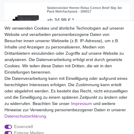
Seidensticker Herren Relax Cotton Brief Slip 3er
Pack Mehrfachpack - 200017
ab 34,99 € *
Wir verwenden Cookies und ähnliche Technologien auf unserer
Artikel anzeigen
Website und verarbeiten personenbezogene Daten von
*
inkl. ges. MwSt.
zzgl.
Versandkosten
Besucher:innen unserer Webseite (z.B. IP-Adresse), um z.B.
Inhalte und Anzeigen zu personalisieren, Medien von
Drittanbietern einzubinden oder Zugriffe auf unsere Website zu
analysieren. Die Datenverarbeitung erfolgt erst durch gesetzte
Wir liefern mit DHL (auch Samstags)
Cookies. Wir teilen diese Daten mit Dritten, die wir in den
Einstellungen benennen.
Kostenloser Versand
Die Datenverarbeitung kann mit Einwilligung oder aufgrund eines
berechtigten Interesses erfolgen. Die Zustimmung kann erteilt
14 Tage Rückgaberecht
oder abgelehnt werden. Es besteht das Recht, nicht einzuwilligen
und die Einwilligung zu einem späteren Zeitpunkt zu ändern oder
zu widerrufen. Beachten Sie unser
Impressum
und weitere
Hinweise zur Verwendung personenbezogener Daten in unserer
Impressum
Daten­schutz­erklärung
AGB
Daten­schutz­erklärung
.
Essenziell
Widerrufs­recht
Kontakt
Vertrag widerrufen
Externe Medien