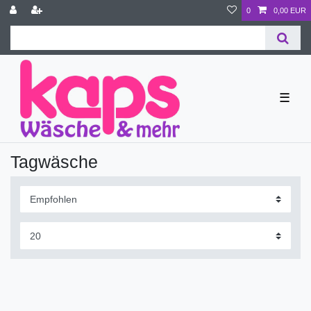
0
0,00 EUR
☰
Tagwäsche