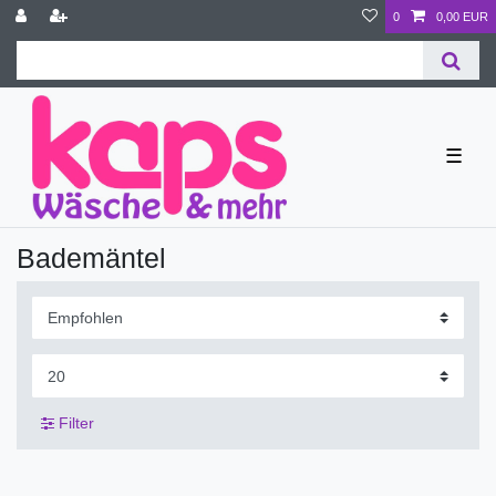
0
0,00 EUR
☰
Bademäntel
Filter