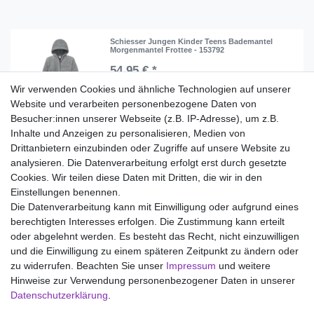
Schiesser Jungen Kinder Teens Bademantel
Morgenmantel Frottee - 153792
54,95 € *
Wir verwenden Cookies und ähnliche Technologien auf unserer
In den Warenkorb
Website und verarbeiten personenbezogene Daten von
*
inkl. ges. MwSt.
zzgl.
Versandkosten
Besucher:innen unserer Webseite (z.B. IP-Adresse), um z.B.
Inhalte und Anzeigen zu personalisieren, Medien von
Drittanbietern einzubinden oder Zugriffe auf unsere Website zu
analysieren. Die Datenverarbeitung erfolgt erst durch gesetzte
Wir liefern mit DHL (auch Samstags)
Cookies. Wir teilen diese Daten mit Dritten, die wir in den
Einstellungen benennen.
Kostenloser Versand
Die Datenverarbeitung kann mit Einwilligung oder aufgrund eines
berechtigten Interesses erfolgen. Die Zustimmung kann erteilt
14 Tage Rückgaberecht
oder abgelehnt werden. Es besteht das Recht, nicht einzuwilligen
und die Einwilligung zu einem späteren Zeitpunkt zu ändern oder
zu widerrufen. Beachten Sie unser
Impressum
und weitere
Hinweise zur Verwendung personenbezogener Daten in unserer
Impressum
Daten­schutz­erklärung
AGB
Daten­schutz­erklärung
.