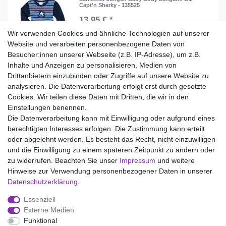
Capt'n Sharky - 135525
13,95 € *
Wir verwenden Cookies und ähnliche Technologien auf unserer
In den Warenkorb
Website und verarbeiten personenbezogene Daten von
*
inkl. ges. MwSt.
zzgl.
Versandkosten
Besucher:innen unserer Webseite (z.B. IP-Adresse), um z.B.
Inhalte und Anzeigen zu personalisieren, Medien von
Drittanbietern einzubinden oder Zugriffe auf unsere Website zu
analysieren. Die Datenverarbeitung erfolgt erst durch gesetzte
Wir liefern mit DHL (auch Samstags)
Cookies. Wir teilen diese Daten mit Dritten, die wir in den
Einstellungen benennen.
Kostenloser Versand
Die Datenverarbeitung kann mit Einwilligung oder aufgrund eines
berechtigten Interesses erfolgen. Die Zustimmung kann erteilt
14 Tage Rückgaberecht
oder abgelehnt werden. Es besteht das Recht, nicht einzuwilligen
und die Einwilligung zu einem späteren Zeitpunkt zu ändern oder
zu widerrufen. Beachten Sie unser
Impressum
und weitere
Hinweise zur Verwendung personenbezogener Daten in unserer
Impressum
Daten­schutz­erklärung
AGB
Daten­schutz­erklärung
.
Essenziell
Widerrufs­recht
Kontakt
Vertrag widerrufen
Externe Medien
Funktional