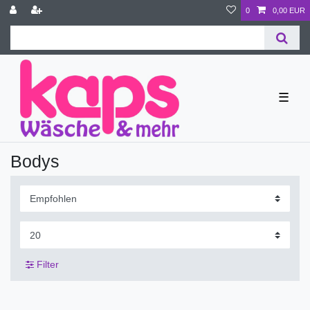
0
0,00 EUR
☰
Bodys
Filter