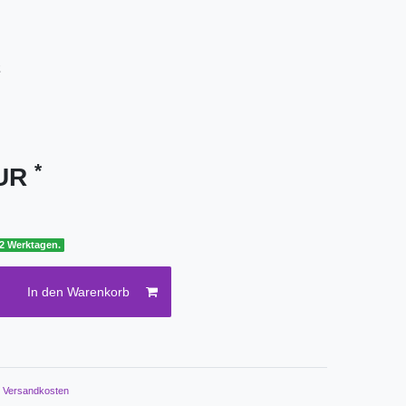
2
*
EUR
 2 Werktagen.
In den Warenkorb
.
Versandkosten