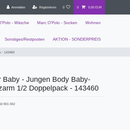
Anmelden
Registrieren
0
0
0,00 EUR
O'Polo - Wäsche
Marc O'Polo - Socken
Wohnen
Sonstiges/Restposten
AKTION - SONDERPREIS
k - 143460
r Baby - Jungen Body Baby-
zarm 1/2 Doppelpack - 143460
60-901-062