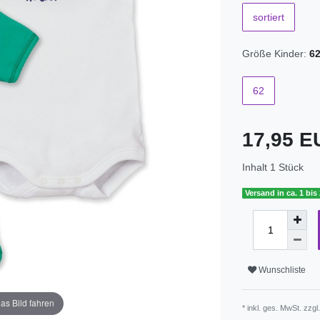
sortiert
Größe Kinder:
6
62
17,95 
Inhalt
1
Stück
Versand in ca. 1 bis
Wunschliste
as Bild fahren
* inkl. ges. MwSt. zzgl