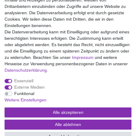
Inhalte und Anzeigen zu personalisieren, Medien von
Drittanbietern einzubinden oder Zugriffe auf unsere Website zu
analysieren. Die Datenverarbeitung erfolgt erst durch gesetzte
Wir liefern mit DHL (auch Samstags)
Cookies. Wir teilen diese Daten mit Dritten, die wir in den
Einstellungen benennen.
Kostenloser Versand
Die Datenverarbeitung kann mit Einwilligung oder aufgrund eines
berechtigten Interesses erfolgen. Die Zustimmung kann erteilt
14 Tage Rückgaberecht
oder abgelehnt werden. Es besteht das Recht, nicht einzuwilligen
und die Einwilligung zu einem späteren Zeitpunkt zu ändern oder
zu widerrufen. Beachten Sie unser
Impressum
und weitere
Hinweise zur Verwendung personenbezogener Daten in unserer
Impressum
Daten­schutz­erklärung
AGB
Daten­schutz­erklärung
.
Essenziell
Widerrufs­recht
Kontakt
Vertrag widerrufen
Externe Medien
Funktional
Weitere Einstellungen
Versand- und Zahlungsmöglichkeiten
Alle akzeptieren
Alle ablehnen
© Copyright Kaps - Wäsche & mehr 2026 | Alle Rechte vorbehalten.