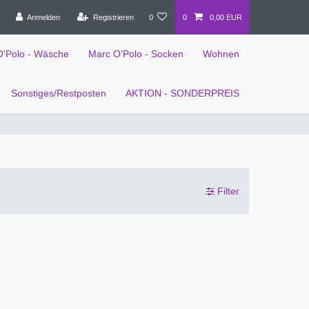
Anmelden
Registrieren
0
0
0,00 EUR
O'Polo - Wäsche
Marc O'Polo - Socken
Wohnen
Sonstiges/Restposten
AKTION - SONDERPREIS
Filter