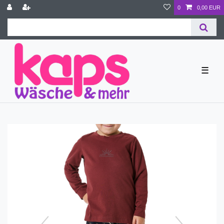
0
0,00 EUR
☰