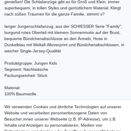
genießen! Die Schlafanzüge gibt es für Groß und Klein, immer
superbequem, in tollen Styles und gemütlichem Material. Klingt
nach süßen Träumen für die ganze Familie, stimmt´s?
langer Jungenschlafanzug, aus der SCHIESSER Serie "Family",
burgund-rotes Oberteil mit kleinem Sonnenmotiv auf der Brust,
bequeme Bündchenabschlüsse an den Ärmeln, Hose in
Dunkelblau mit Weltall-Alloverprint und Bündchenabschlüssen, in
weicher Single-Jersey-Qualität
Produktgruppe: Jungen Kids
Segment: Nachtwäsche
Packungseinheit: Stück
Material:
100% Baumwolle
Pflegehinweis:
Wir verwenden Cookies und ähnliche Technologien auf unserer
Waschen bei 60°C, Nicht bleichen, Trockner (Stufe 1), Heiss
Website und verarbeiten personenbezogene Daten von
Bügeln (Stufe 3), Nicht chemisch reinigen
Besucher:innen unserer Webseite (z.B. IP-Adresse), um z.B.
Inhalte und Anzeigen zu personalisieren, Medien von