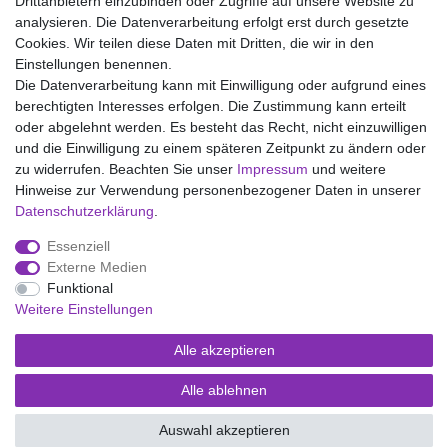
Drittanbietern einzubinden oder Zugriffe auf unsere Website zu
analysieren. Die Datenverarbeitung erfolgt erst durch gesetzte
Wir liefern mit DHL (auch Samstags)
Cookies. Wir teilen diese Daten mit Dritten, die wir in den
Einstellungen benennen.
Kostenloser Versand
Die Datenverarbeitung kann mit Einwilligung oder aufgrund eines
berechtigten Interesses erfolgen. Die Zustimmung kann erteilt
14 Tage Rückgaberecht
oder abgelehnt werden. Es besteht das Recht, nicht einzuwilligen
und die Einwilligung zu einem späteren Zeitpunkt zu ändern oder
zu widerrufen. Beachten Sie unser
Impressum
und weitere
Hinweise zur Verwendung personenbezogener Daten in unserer
Impressum
Daten­schutz­erklärung
AGB
Daten­schutz­erklärung
.
Essenziell
Widerrufs­recht
Kontakt
Vertrag widerrufen
Externe Medien
Funktional
Weitere Einstellungen
Versand- und Zahlungsmöglichkeiten
Alle akzeptieren
Alle ablehnen
© Copyright Kaps - Wäsche & mehr 2026 | Alle Rechte vorbehalten.
Auswahl akzeptieren