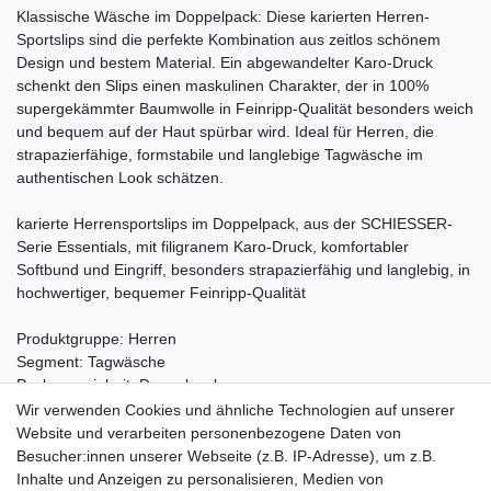
Klassische Wäsche im Doppelpack: Diese karierten Herren-
Sportslips sind die perfekte Kombination aus zeitlos schönem
Design und bestem Material. Ein abgewandelter Karo-Druck
schenkt den Slips einen maskulinen Charakter, der in 100%
supergekämmter Baumwolle in Feinripp-Qualität besonders weich
und bequem auf der Haut spürbar wird. Ideal für Herren, die
strapazierfähige, formstabile und langlebige Tagwäsche im
authentischen Look schätzen.
karierte Herrensportslips im Doppelpack, aus der SCHIESSER-
Serie Essentials, mit filigranem Karo-Druck, komfortabler
Softbund und Eingriff, besonders strapazierfähig und langlebig, in
hochwertiger, bequemer Feinripp-Qualität
Produktgruppe: Herren
Segment: Tagwäsche
Packungseinheit: Doppelpack
Wir verwenden Cookies und ähnliche Technologien auf unserer
Material:
Website und verarbeiten personenbezogene Daten von
100% Baumwolle
Besucher:innen unserer Webseite (z.B. IP-Adresse), um z.B.
Inhalte und Anzeigen zu personalisieren, Medien von