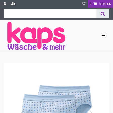
0
0,00 EUR
☰