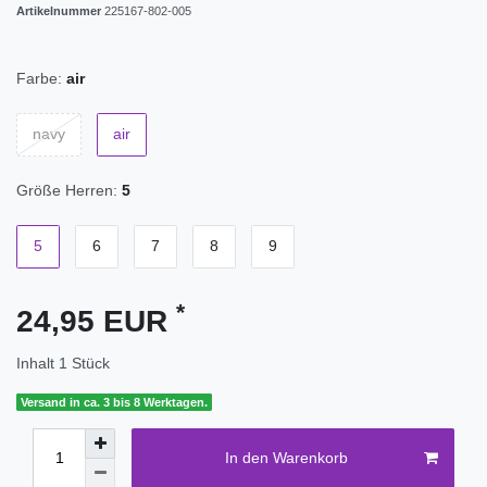
Artikelnummer
225167-802-005
Farbe:
air
navy
air
Größe Herren:
5
5
6
7
8
9
*
24,95 EUR
Inhalt
1
Stück
Versand in ca. 3 bis 8 Werktagen.
In den Warenkorb