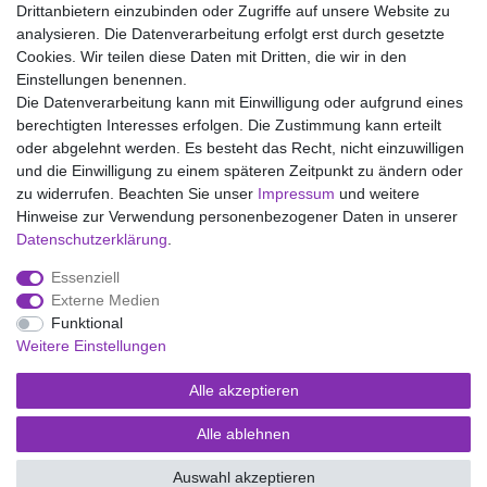
Drittanbietern einzubinden oder Zugriffe auf unsere Website zu
analysieren. Die Datenverarbeitung erfolgt erst durch gesetzte
Wir liefern mit DHL (auch Samstags)
Cookies. Wir teilen diese Daten mit Dritten, die wir in den
Einstellungen benennen.
Kostenloser Versand
Die Datenverarbeitung kann mit Einwilligung oder aufgrund eines
berechtigten Interesses erfolgen. Die Zustimmung kann erteilt
14 Tage Rückgaberecht
oder abgelehnt werden. Es besteht das Recht, nicht einzuwilligen
und die Einwilligung zu einem späteren Zeitpunkt zu ändern oder
zu widerrufen. Beachten Sie unser
Impressum
und weitere
Hinweise zur Verwendung personenbezogener Daten in unserer
Impressum
Daten­schutz­erklärung
AGB
Daten­schutz­erklärung
.
Essenziell
Widerrufs­recht
Kontakt
Vertrag widerrufen
Externe Medien
Funktional
Weitere Einstellungen
Versand- und Zahlungsmöglichkeiten
Alle akzeptieren
Alle ablehnen
© Copyright Kaps - Wäsche & mehr 2026 | Alle Rechte vorbehalten.
Auswahl akzeptieren