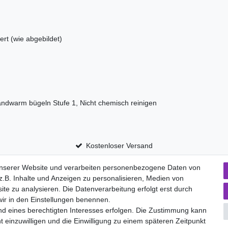
ert (wie abgebildet)
andwarm bügeln Stufe 1, Nicht chemisch reinigen
Kostenloser Versand
unserer Website und verarbeiten personenbezogene Daten von
.B. Inhalte und Anzeigen zu personalisieren, Medien von
aten­schutz­erklärung
AGB
Widerrufs­recht
ite zu analysieren. Die Datenverarbeitung erfolgt erst durch
Vertrag widerru
 wir in den Einstellungen benennen.
nd eines berechtigten Interesses erfolgen. Die Zustimmung kann
t einzuwilligen und die Einwilligung zu einem späteren Zeitpunkt
Versand- und Zahlungsmöglichkeiten