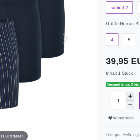
sortiert 2
Größe Herren:
4
4
5
39,95 
Inhalt
1
Stück
Versand in ca. 3 bis
Wunschliste
* inkl. ges. MwSt. zzgl
as Bild fahren