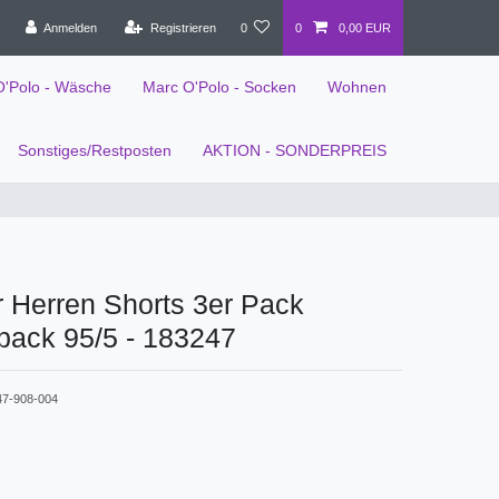
Anmelden
Registrieren
0
0
0,00 EUR
O'Polo - Wäsche
Marc O'Polo - Socken
Wohnen
Sonstiges/Restposten
AKTION - SONDERPREIS
 Herren Shorts 3er Pack
pack 95/5 - 183247
47-908-004