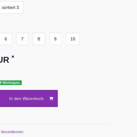
sortiert 3
6
7
8
9
10
*
EUR
 8 Werktagen.
In den Warenkorb
.
Versandkosten