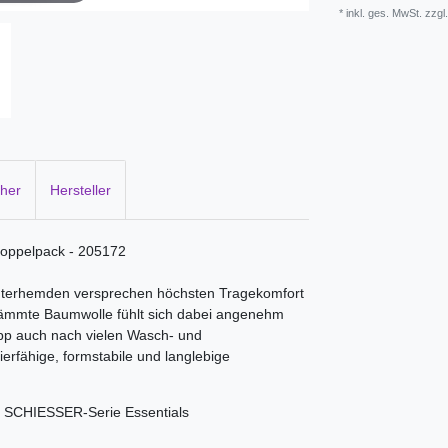
* inkl. ges. MwSt. zzgl
cher
Hersteller
Doppelpack - 205172
nterhemden versprechen höchsten Tragekomfort
ämmte Baumwolle fühlt sich dabei angenehm
ipp auch nach vielen Wasch- und
ierfähige, formstabile und langlebige
er SCHIESSER-Serie Essentials