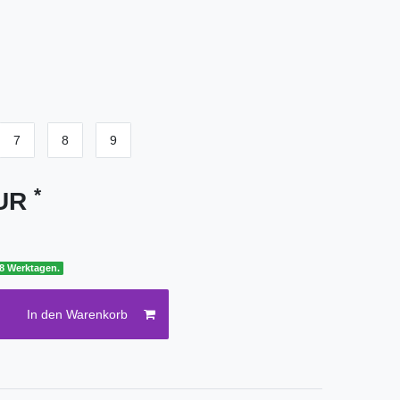
7
8
9
*
EUR
 8 Werktagen.
In den Warenkorb