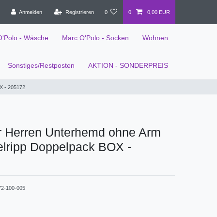
Anmelden
Registrieren
0
0
0,00 EUR
O'Polo - Wäsche
Marc O'Polo - Socken
Wohnen
Sonstiges/Restposten
AKTION - SONDERPREIS
X - 205172
r Herren Unterhemd ohne Arm
elripp Doppelpack BOX -
72-100-005