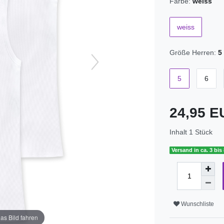
Farbe:
weiss
weiss
Größe Herren:
5
5
6
24,95 
Inhalt
1
Stück
Versand in ca. 3 bis
Wunschliste
as Bild fahren