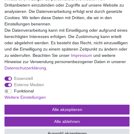
Drittanbietern einzubinden oder Zugriffe auf unsere Website zu
analysieren. Die Datenverarbeitung erfolgt erst durch gesetzte
Wir liefern mit DHL (auch Samstags)
Cookies. Wir teilen diese Daten mit Dritten, die wir in den
Einstellungen benennen.
Kostenloser Versand
Die Datenverarbeitung kann mit Einwilligung oder aufgrund eines
berechtigten Interesses erfolgen. Die Zustimmung kann erteilt
14 Tage Rückgaberecht
oder abgelehnt werden. Es besteht das Recht, nicht einzuwilligen
und die Einwilligung zu einem späteren Zeitpunkt zu ändern oder
zu widerrufen. Beachten Sie unser
Impressum
und weitere
Hinweise zur Verwendung personenbezogener Daten in unserer
Impressum
Daten­schutz­erklärung
AGB
Daten­schutz­erklärung
.
Essenziell
Widerrufs­recht
Kontakt
Vertrag widerrufen
Externe Medien
Funktional
Weitere Einstellungen
Versand- und Zahlungsmöglichkeiten
Alle akzeptieren
Alle ablehnen
© Copyright Kaps - Wäsche & mehr 2026 | Alle Rechte vorbehalten.
Auswahl akzeptieren