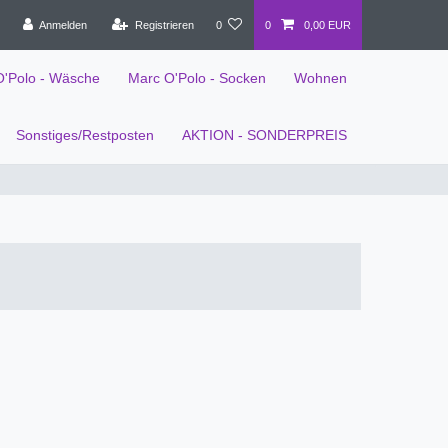
Anmelden
Registrieren
0
0
0,00 EUR
O'Polo - Wäsche
Marc O'Polo - Socken
Wohnen
Sonstiges/Restposten
AKTION - SONDERPREIS