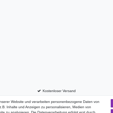
Kostenloser Versand
unserer Website und verarbeiten personenbezogene Daten von
.B. Inhalte und Anzeigen zu personalisieren, Medien von
ite zu analysieren. Die Datenverarbeitung erfolgt erst durch
aten­schutz­erklärung
AGB
Widerrufs­recht
Vertrag widerru