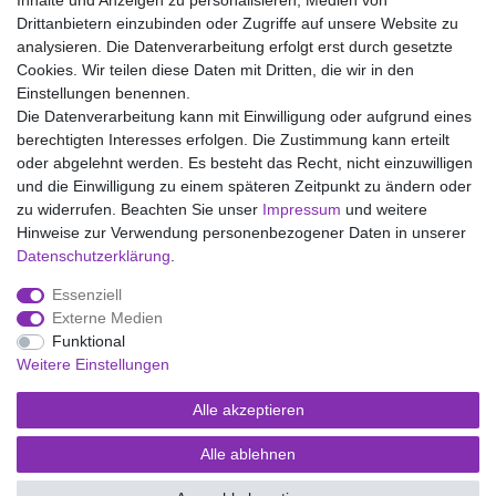
Inhalte und Anzeigen zu personalisieren, Medien von
Drittanbietern einzubinden oder Zugriffe auf unsere Website zu
analysieren. Die Datenverarbeitung erfolgt erst durch gesetzte
Wir liefern mit DHL (auch Samstags)
Cookies. Wir teilen diese Daten mit Dritten, die wir in den
Einstellungen benennen.
Kostenloser Versand
Die Datenverarbeitung kann mit Einwilligung oder aufgrund eines
berechtigten Interesses erfolgen. Die Zustimmung kann erteilt
14 Tage Rückgaberecht
oder abgelehnt werden. Es besteht das Recht, nicht einzuwilligen
und die Einwilligung zu einem späteren Zeitpunkt zu ändern oder
zu widerrufen. Beachten Sie unser
Impressum
und weitere
Hinweise zur Verwendung personenbezogener Daten in unserer
Impressum
Daten­schutz­erklärung
AGB
Daten­schutz­erklärung
.
Essenziell
Widerrufs­recht
Kontakt
Vertrag widerrufen
Externe Medien
Funktional
Weitere Einstellungen
Versand- und Zahlungsmöglichkeiten
Alle akzeptieren
Alle ablehnen
© Copyright Kaps - Wäsche & mehr 2026 | Alle Rechte vorbehalten.