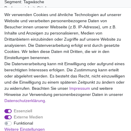
Segment: Tagwäsche
Packungseinheit: Stück
Wir verwenden Cookies und ähnliche Technologien auf unserer
Material:
Website und verarbeiten personenbezogene Daten von
100% Baumwolle
Besucher:innen unserer Webseite (z.B. IP-Adresse), um z.B.
Inhalte und Anzeigen zu personalisieren, Medien von
Drittanbietern einzubinden oder Zugriffe auf unsere Website zu
analysieren. Die Datenverarbeitung erfolgt erst durch gesetzte
Wir liefern mit DHL (auch Samstags)
Cookies. Wir teilen diese Daten mit Dritten, die wir in den
Einstellungen benennen.
Kostenloser Versand
Die Datenverarbeitung kann mit Einwilligung oder aufgrund eines
berechtigten Interesses erfolgen. Die Zustimmung kann erteilt
14 Tage Rückgaberecht
oder abgelehnt werden. Es besteht das Recht, nicht einzuwilligen
und die Einwilligung zu einem späteren Zeitpunkt zu ändern oder
zu widerrufen. Beachten Sie unser
Impressum
und weitere
Hinweise zur Verwendung personenbezogener Daten in unserer
Impressum
Daten­schutz­erklärung
AGB
Daten­schutz­erklärung
.
Essenziell
Widerrufs­recht
Kontakt
Vertrag widerrufen
Externe Medien
Funktional
Weitere Einstellungen