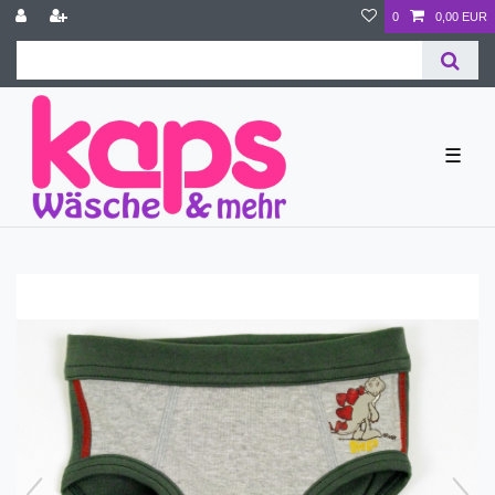
0
0,00 EUR
☰