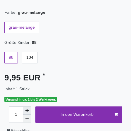
Farbe:
grau-melange
grau-melange
Größe Kinder:
98
98
104
*
9,95 EUR
Inhalt
1
Stück
Versand in ca. 1 bis 2 Werktagen.
In den Warenkorb
Wunschliste