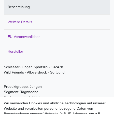
Beschreibung
Weitere Details
EU-Verantwortlicher
Hersteller
Schiesser Jungen Sportslip - 132478
Wild Friends - Alloverdruck - Softbund
Produktgruppe: Jungen
Segment: Tagwäsche
Packungseinheit: Stück
Wir verwenden Cookies und ähnliche Technologien auf unserer
Material:
Website und verarbeiten personenbezogene Daten von
Baumwolle 100%
Besucher:innen unserer Webseite (z.B. IP-Adresse), um z.B.