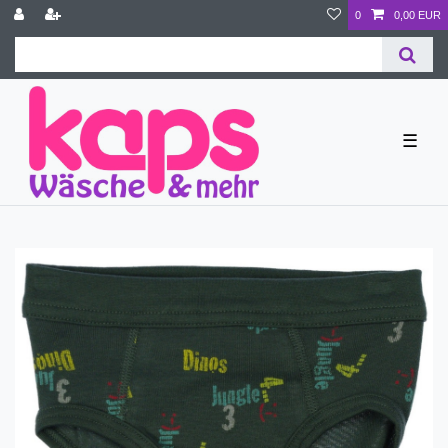
0
0,00 EUR
☰