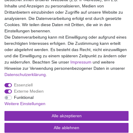
Inhalte und Anzeigen zu personalisieren, Medien von
Drittanbietern einzubinden oder Zugriffe auf unsere Website zu
analysieren. Die Datenverarbeitung erfolgt erst durch gesetzte
Wir liefern mit DHL (auch Samstags)
Cookies. Wir teilen diese Daten mit Dritten, die wir in den
Einstellungen benennen.
Kostenloser Versand
Die Datenverarbeitung kann mit Einwilligung oder aufgrund eines
berechtigten Interesses erfolgen. Die Zustimmung kann erteilt
14 Tage Rückgaberecht
oder abgelehnt werden. Es besteht das Recht, nicht einzuwilligen
und die Einwilligung zu einem späteren Zeitpunkt zu ändern oder
zu widerrufen. Beachten Sie unser
Impressum
und weitere
Hinweise zur Verwendung personenbezogener Daten in unserer
Impressum
Daten­schutz­erklärung
AGB
Daten­schutz­erklärung
.
Essenziell
Widerrufs­recht
Kontakt
Vertrag widerrufen
Externe Medien
Funktional
Weitere Einstellungen
Versand- und Zahlungsmöglichkeiten
Alle akzeptieren
Alle ablehnen
© Copyright Kaps - Wäsche & mehr 2026 | Alle Rechte vorbehalten.