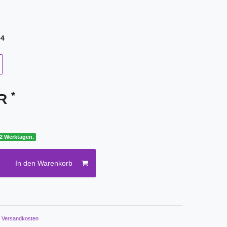
04
*
UR
 2 Werktagen.
In den Warenkorb
.
Versandkosten