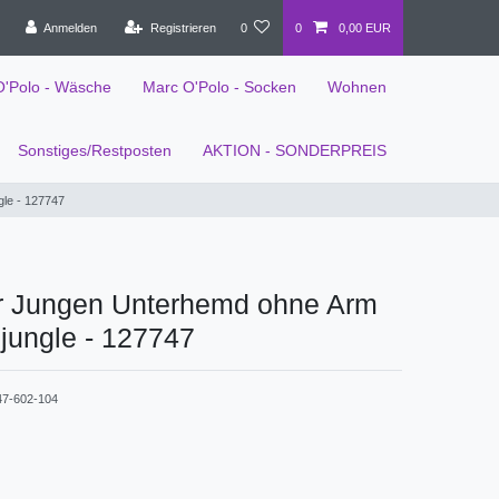
Anmelden
Registrieren
0
0
0,00 EUR
O'Polo - Wäsche
Marc O'Polo - Socken
Wohnen
Sonstiges/Restposten
AKTION - SONDERPREIS
gle - 127747
r Jungen Unterhemd ohne Arm
 jungle - 127747
47-602-104