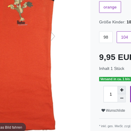
orange
Größe Kinder:
1
98
104
9,95 E
Inhalt
1
Stück
Versand in ca. 1 bis
Wunschliste
* inkl. ges. MwSt. zzgl
as Bild fahren