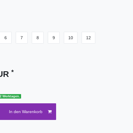
6
7
8
9
10
12
*
EUR
 2 Werktagen.
In den Warenkorb