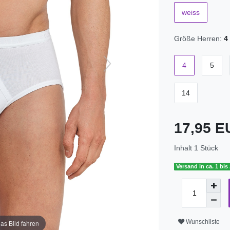
weiss
Größe Herren:
4
4
5
14
17,95 
Inhalt
1
Stück
Versand in ca. 1 bis
Wunschliste
as Bild fahren