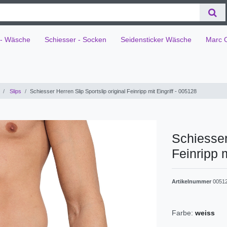
 - Wäsche
Schiesser - Socken
Seidensticker Wäsche
Marc 
Slips
Schiesser Herren Slip Sportslip original Feinripp mit Eingriff - 005128
Schiesser
Feinripp m
Artikelnummer
0051
Farbe:
weiss