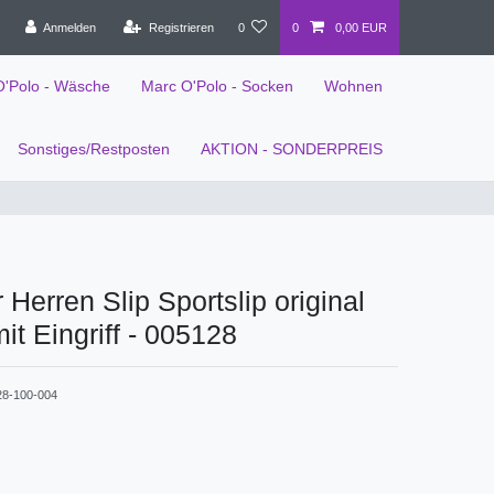
Anmelden
Registrieren
0
0
0,00 EUR
O'Polo - Wäsche
Marc O'Polo - Socken
Wohnen
Sonstiges/Restposten
AKTION - SONDERPREIS
 Herren Slip Sportslip original
it Eingriff - 005128
28-100-004