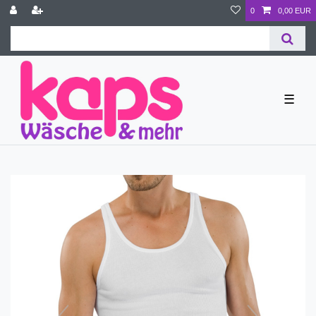
0
0,00 EUR
☰