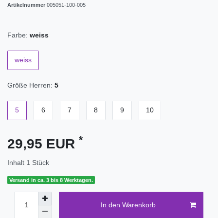
Artikelnummer
005051-100-005
Farbe:
weiss
weiss
Größe Herren:
5
5
6
7
8
9
10
*
29,95 EUR
Inhalt
1
Stück
Versand in ca. 3 bis 8 Werktagen.
In den Warenkorb