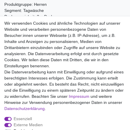
Produktgruppe: Herren
Segment: Tagwäsche
Packungseinheit: 2er Pack
Wir verwenden Cookies und ähnliche Technologien auf unserer
Material:
Website und verarbeiten personenbezogene Daten von
100% Baumwolle
Besucher:innen unserer Webseite (z.B. IP-Adresse), um z.B.
Inhalte und Anzeigen zu personalisieren, Medien von
Drittanbietern einzubinden oder Zugriffe auf unsere Website zu
analysieren. Die Datenverarbeitung erfolgt erst durch gesetzte
Wir liefern mit DHL (auch Samstags)
Cookies. Wir teilen diese Daten mit Dritten, die wir in den
Einstellungen benennen.
Kostenloser Versand
Die Datenverarbeitung kann mit Einwilligung oder aufgrund eines
berechtigten Interesses erfolgen. Die Zustimmung kann erteilt
14 Tage Rückgaberecht
oder abgelehnt werden. Es besteht das Recht, nicht einzuwilligen
und die Einwilligung zu einem späteren Zeitpunkt zu ändern oder
zu widerrufen. Beachten Sie unser
Impressum
und weitere
Hinweise zur Verwendung personenbezogener Daten in unserer
Impressum
Daten­schutz­erklärung
AGB
Daten­schutz­erklärung
.
Essenziell
Widerrufs­recht
Kontakt
Vertrag widerrufen
Externe Medien