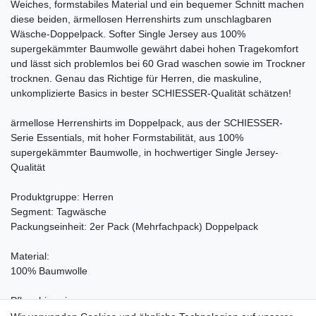
Weiches, formstabiles Material und ein bequemer Schnitt machen
diese beiden, ärmellosen Herrenshirts zum unschlagbaren
Wäsche-Doppelpack. Softer Single Jersey aus 100%
supergekämmter Baumwolle gewährt dabei hohen Tragekomfort
und lässt sich problemlos bei 60 Grad waschen sowie im Trockner
trocknen. Genau das Richtige für Herren, die maskuline,
unkomplizierte Basics in bester SCHIESSER-Qualität schätzen!
ärmellose Herrenshirts im Doppelpack, aus der SCHIESSER-
Serie Essentials, mit hoher Formstabilität, aus 100%
supergekämmter Baumwolle, in hochwertiger Single Jersey-
Qualität
Produktgruppe: Herren
Segment: Tagwäsche
Packungseinheit: 2er Pack (Mehrfachpack) Doppelpack
Material:
100% Baumwolle
Pflegehinweise:
Waschen bei 60°C, Nicht bleichen, Trockner (Stufe 1), Heiss