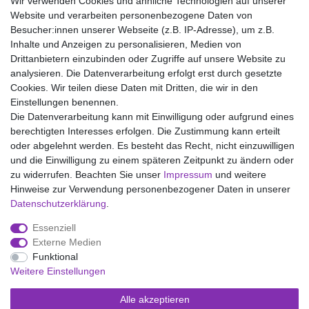
Wir verwenden Cookies und ähnliche Technologien auf unserer
Bügeln (Stufe 3), Nicht chemisch reinigen
Website und verarbeiten personenbezogene Daten von
Besucher:innen unserer Webseite (z.B. IP-Adresse), um z.B.
Inhalte und Anzeigen zu personalisieren, Medien von
Drittanbietern einzubinden oder Zugriffe auf unsere Website zu
analysieren. Die Datenverarbeitung erfolgt erst durch gesetzte
Wir liefern mit DHL (auch Samstags)
Cookies. Wir teilen diese Daten mit Dritten, die wir in den
Einstellungen benennen.
Kostenloser Versand
Die Datenverarbeitung kann mit Einwilligung oder aufgrund eines
berechtigten Interesses erfolgen. Die Zustimmung kann erteilt
14 Tage Rückgaberecht
oder abgelehnt werden. Es besteht das Recht, nicht einzuwilligen
und die Einwilligung zu einem späteren Zeitpunkt zu ändern oder
zu widerrufen. Beachten Sie unser
Impressum
und weitere
Hinweise zur Verwendung personenbezogener Daten in unserer
Impressum
Daten­schutz­erklärung
AGB
Daten­schutz­erklärung
.
Essenziell
Widerrufs­recht
Kontakt
Vertrag widerrufen
Externe Medien
Funktional
Weitere Einstellungen
Versand- und Zahlungsmöglichkeiten
Alle akzeptieren