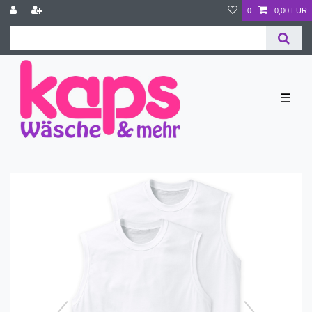
0
0,00 EUR
☰