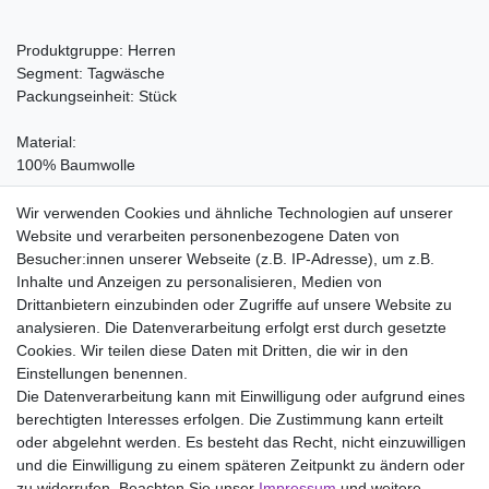
Produktgruppe: Herren
Segment: Tagwäsche
Packungseinheit: Stück
Material:
100% Baumwolle
Pflegehinweis:
Wir verwenden Cookies und ähnliche Technologien auf unserer
Waschen bei 60°C, Nicht bleichen, Trockner (Stufe 1), Heiss
Website und verarbeiten personenbezogene Daten von
Bügeln (Stufe 3), Nicht chemisch reinigen
Besucher:innen unserer Webseite (z.B. IP-Adresse), um z.B.
Inhalte und Anzeigen zu personalisieren, Medien von
Drittanbietern einzubinden oder Zugriffe auf unsere Website zu
analysieren. Die Datenverarbeitung erfolgt erst durch gesetzte
Wir liefern mit DHL (auch Samstags)
Cookies. Wir teilen diese Daten mit Dritten, die wir in den
Einstellungen benennen.
Kostenloser Versand
Die Datenverarbeitung kann mit Einwilligung oder aufgrund eines
berechtigten Interesses erfolgen. Die Zustimmung kann erteilt
14 Tage Rückgaberecht
oder abgelehnt werden. Es besteht das Recht, nicht einzuwilligen
und die Einwilligung zu einem späteren Zeitpunkt zu ändern oder
zu widerrufen. Beachten Sie unser
Impressum
und weitere