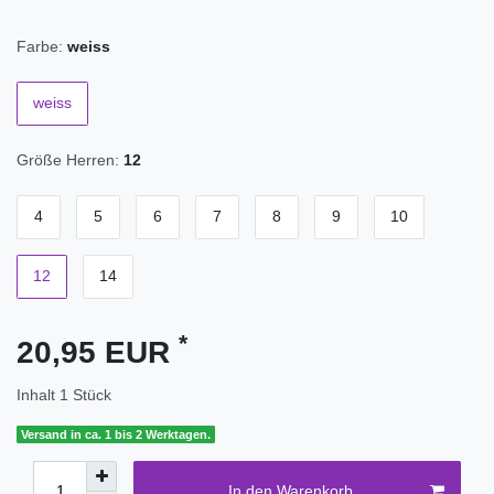
Farbe:
weiss
weiss
Größe Herren:
12
4
5
6
7
8
9
10
12
14
*
20,95 EUR
Inhalt
1
Stück
Versand in ca. 1 bis 2 Werktagen.
In den Warenkorb