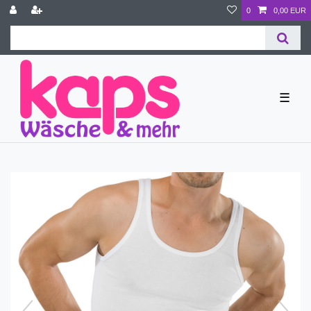
0
0,00 EUR
☰