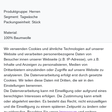
Produktgruppe: Herren
Segment: Tagwäsche
Packungseinheit: Stück
Material:
100% Baumwolle
Pflegehinweis:
Wir verwenden Cookies und ähnliche Technologien auf unserer
Waschen bei 60°C, Nicht bleichen, Trockner (Stufe 1), Heiss
Website und verarbeiten personenbezogene Daten von
Bügeln (Stufe 3), Nicht chemisch reinigen
Besucher:innen unserer Webseite (z.B. IP-Adresse), um z.B.
Inhalte und Anzeigen zu personalisieren, Medien von
Drittanbietern einzubinden oder Zugriffe auf unsere Website zu
analysieren. Die Datenverarbeitung erfolgt erst durch gesetzte
Wir liefern mit DHL (auch Samstags)
Cookies. Wir teilen diese Daten mit Dritten, die wir in den
Einstellungen benennen.
Kostenloser Versand
Die Datenverarbeitung kann mit Einwilligung oder aufgrund eines
berechtigten Interesses erfolgen. Die Zustimmung kann erteilt
14 Tage Rückgaberecht
oder abgelehnt werden. Es besteht das Recht, nicht einzuwilligen
und die Einwilligung zu einem späteren Zeitpunkt zu ändern oder
zu widerrufen. Beachten Sie unser
Impressum
und weitere