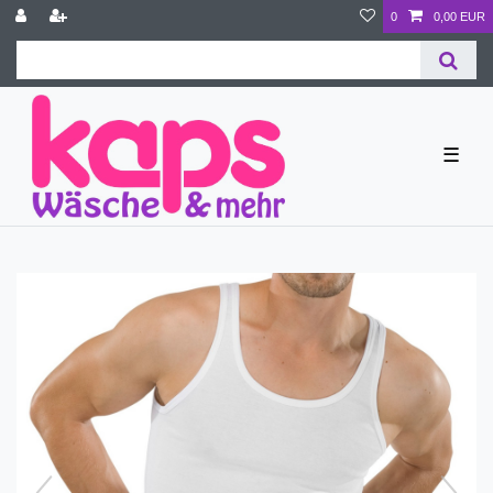
0
0,00 EUR
☰