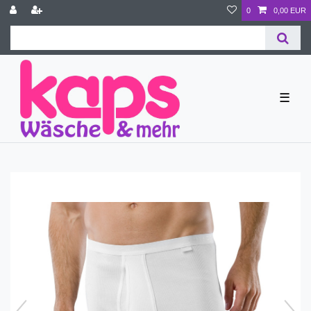
0
0,00 EUR
☰