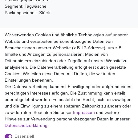
Segment: Tagwäsche
Packungseinheit: Stück
Material:
Wir verwenden Cookies und ähnliche Technologien auf unserer
100% Baumwolle
Website und verarbeiten personenbezogene Daten von
Besucher:innen unserer Webseite (z.B. IP-Adresse), um z.B.
Inhalte und Anzeigen zu personalisieren, Medien von
Drittanbietern einzubinden oder Zugriffe auf unsere Website zu
analysieren. Die Datenverarbeitung erfolgt erst durch gesetzte
Wir liefern mit DHL (auch Samstags)
Cookies. Wir teilen diese Daten mit Dritten, die wir in den
Einstellungen benennen.
Kostenloser Versand
Die Datenverarbeitung kann mit Einwilligung oder aufgrund eines
berechtigten Interesses erfolgen. Die Zustimmung kann erteilt
14 Tage Rückgaberecht
oder abgelehnt werden. Es besteht das Recht, nicht einzuwilligen
und die Einwilligung zu einem späteren Zeitpunkt zu ändern oder
zu widerrufen. Beachten Sie unser
Impressum
und weitere
Hinweise zur Verwendung personenbezogener Daten in unserer
Impressum
Daten­schutz­erklärung
AGB
Daten­schutz­erklärung
.
Essenziell