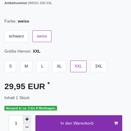
Artikelnummer
008151-100-XXL
Farbe:
weiss
schwarz
weiss
Größe Herren:
XXL
S
M
L
XL
XXL
3XL
*
29,95 EUR
Inhalt
1
Stück
Versand in ca. 3 bis 8 Werktagen.
In den Warenkorb