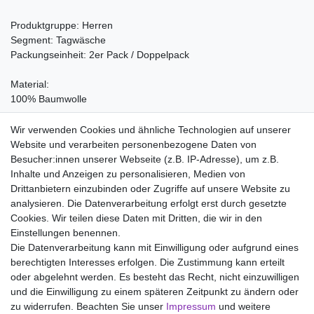
Produktgruppe: Herren
Segment: Tagwäsche
Packungseinheit: 2er Pack / Doppelpack
Material:
100% Baumwolle
Pflegehinweis:
Wir verwenden Cookies und ähnliche Technologien auf unserer
Waschen bei 60°C, Nicht bleichen, Trockner (Stufe 1), Heiss
Website und verarbeiten personenbezogene Daten von
Bügeln (Stufe 3), Nicht chemisch reinigen
Besucher:innen unserer Webseite (z.B. IP-Adresse), um z.B.
Inhalte und Anzeigen zu personalisieren, Medien von
Drittanbietern einzubinden oder Zugriffe auf unsere Website zu
analysieren. Die Datenverarbeitung erfolgt erst durch gesetzte
Wir liefern mit DHL (auch Samstags)
Cookies. Wir teilen diese Daten mit Dritten, die wir in den
Einstellungen benennen.
Kostenloser Versand
Die Datenverarbeitung kann mit Einwilligung oder aufgrund eines
berechtigten Interesses erfolgen. Die Zustimmung kann erteilt
14 Tage Rückgaberecht
oder abgelehnt werden. Es besteht das Recht, nicht einzuwilligen
und die Einwilligung zu einem späteren Zeitpunkt zu ändern oder
zu widerrufen. Beachten Sie unser
Impressum
und weitere