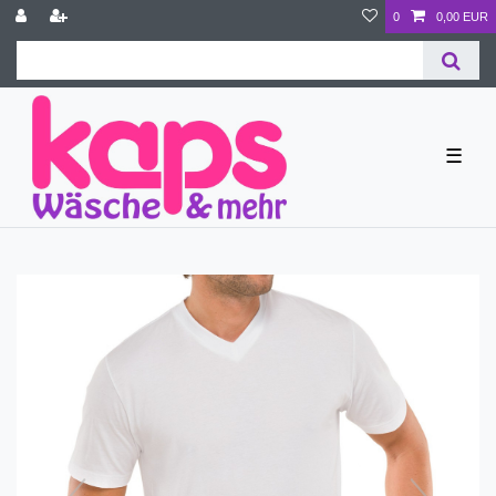
0
0,00 EUR
☰