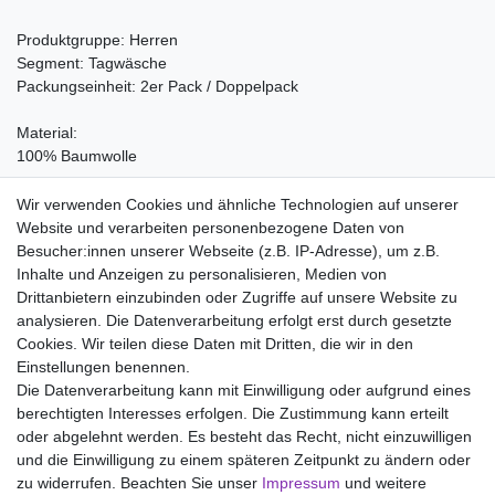
Produktgruppe: Herren
Segment: Tagwäsche
Packungseinheit: 2er Pack / Doppelpack
Material:
100% Baumwolle
Pflegehinweis:
Wir verwenden Cookies und ähnliche Technologien auf unserer
Waschen bei 60°C, Nicht bleichen, Trockner (Stufe 1), Heiss
Website und verarbeiten personenbezogene Daten von
Bügeln (Stufe 3), Nicht chemisch reinigen
Besucher:innen unserer Webseite (z.B. IP-Adresse), um z.B.
Inhalte und Anzeigen zu personalisieren, Medien von
Drittanbietern einzubinden oder Zugriffe auf unsere Website zu
analysieren. Die Datenverarbeitung erfolgt erst durch gesetzte
Wir liefern mit DHL (auch Samstags)
Cookies. Wir teilen diese Daten mit Dritten, die wir in den
Einstellungen benennen.
Kostenloser Versand
Die Datenverarbeitung kann mit Einwilligung oder aufgrund eines
berechtigten Interesses erfolgen. Die Zustimmung kann erteilt
14 Tage Rückgaberecht
oder abgelehnt werden. Es besteht das Recht, nicht einzuwilligen
und die Einwilligung zu einem späteren Zeitpunkt zu ändern oder
zu widerrufen. Beachten Sie unser
Impressum
und weitere