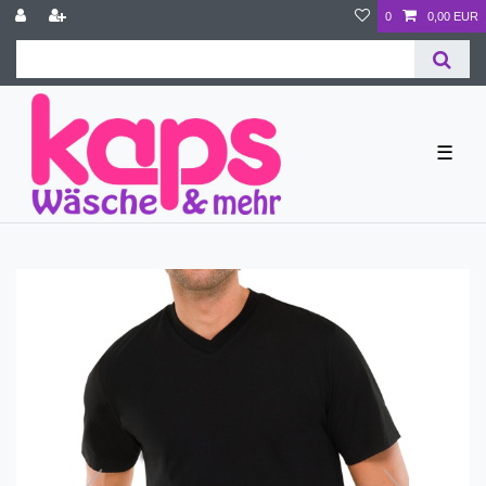
0
0,00 EUR
☰