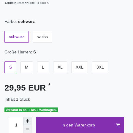
Artikelnummer
008151-000-S
Farbe:
schwarz
schwarz
weiss
Größe Herren:
S
S
M
L
XL
XXL
3XL
*
29,95 EUR
Inhalt
1
Stück
Versand in ca. 1 bis 2 Werktagen.
In den Warenkorb