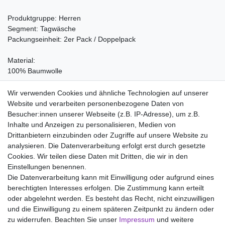
Produktgruppe: Herren
Segment: Tagwäsche
Packungseinheit: 2er Pack / Doppelpack
Material:
100% Baumwolle
Pflegehinweis:
Wir verwenden Cookies und ähnliche Technologien auf unserer
Waschen bei 60°C, Nicht bleichen, Trockner (Stufe 1), Heiss
Website und verarbeiten personenbezogene Daten von
Bügeln (Stufe 3), Nicht chemisch reinigen
Besucher:innen unserer Webseite (z.B. IP-Adresse), um z.B.
Inhalte und Anzeigen zu personalisieren, Medien von
Drittanbietern einzubinden oder Zugriffe auf unsere Website zu
analysieren. Die Datenverarbeitung erfolgt erst durch gesetzte
Wir liefern mit DHL (auch Samstags)
Cookies. Wir teilen diese Daten mit Dritten, die wir in den
Einstellungen benennen.
Kostenloser Versand
Die Datenverarbeitung kann mit Einwilligung oder aufgrund eines
berechtigten Interesses erfolgen. Die Zustimmung kann erteilt
14 Tage Rückgaberecht
oder abgelehnt werden. Es besteht das Recht, nicht einzuwilligen
und die Einwilligung zu einem späteren Zeitpunkt zu ändern oder
zu widerrufen. Beachten Sie unser
Impressum
und weitere