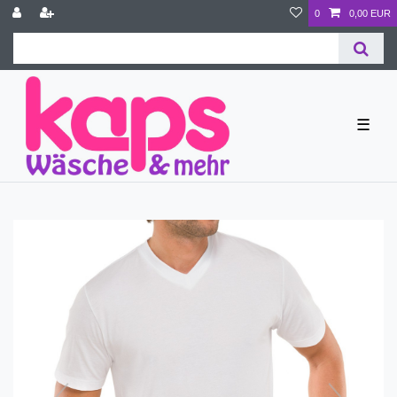
0
0,00 EUR
☰