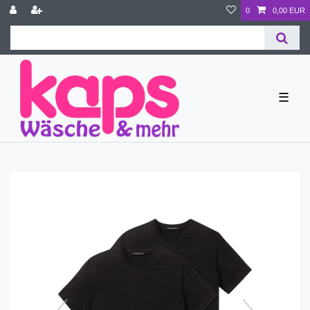
0
0,00 EUR
☰