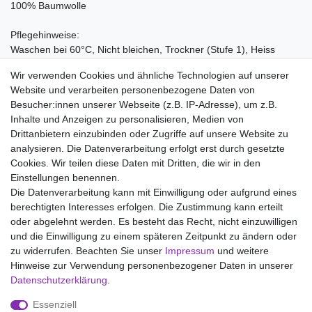
100% Baumwolle
Pflegehinweise:
Waschen bei 60°C, Nicht bleichen, Trockner (Stufe 1), Heiss
Bügeln (Stufe 3), Nicht chemisch reinigen
Wir verwenden Cookies und ähnliche Technologien auf unserer
Website und verarbeiten personenbezogene Daten von
Besucher:innen unserer Webseite (z.B. IP-Adresse), um z.B.
Inhalte und Anzeigen zu personalisieren, Medien von
Drittanbietern einzubinden oder Zugriffe auf unsere Website zu
analysieren. Die Datenverarbeitung erfolgt erst durch gesetzte
Wir liefern mit DHL (auch Samstags)
Cookies. Wir teilen diese Daten mit Dritten, die wir in den
Einstellungen benennen.
Kostenloser Versand
Die Datenverarbeitung kann mit Einwilligung oder aufgrund eines
berechtigten Interesses erfolgen. Die Zustimmung kann erteilt
14 Tage Rückgaberecht
oder abgelehnt werden. Es besteht das Recht, nicht einzuwilligen
und die Einwilligung zu einem späteren Zeitpunkt zu ändern oder
zu widerrufen. Beachten Sie unser
Impressum
und weitere
Hinweise zur Verwendung personenbezogener Daten in unserer
Impressum
Daten­schutz­erklärung
AGB
Daten­schutz­erklärung
.
Essenziell