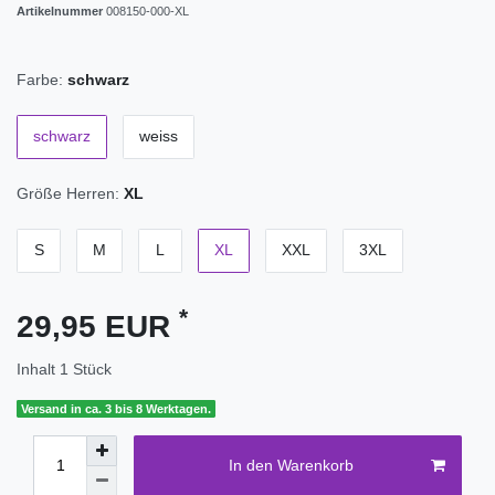
Artikelnummer
008150-000-XL
Farbe:
schwarz
schwarz
weiss
Größe Herren:
XL
S
M
L
XL
XXL
3XL
*
29,95 EUR
Inhalt
1
Stück
Versand in ca. 3 bis 8 Werktagen.
In den Warenkorb