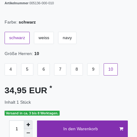
Artikelnummer
005136-000-010
Farbe:
schwarz
schwarz
weiss
navy
Größe Herren:
10
4
5
6
7
8
9
10
*
34,95 EUR
Inhalt
1
Stück
Versand in ca. 3 bis 8 Werktagen.
In den Warenkorb