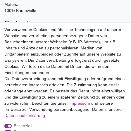
Material:
100% Baumwolle
Pflegehinweise:
Waschen bei 95°C, Nicht bleichen, Trockner (Stufe 1), Heiss
Wir verwenden Cookies und ähnliche Technologien auf unserer
Bügeln (Stufe 3), Nicht chemisch reinigen
Website und verarbeiten personenbezogene Daten von
Besucher:innen unserer Webseite (z.B. IP-Adresse), um z.B.
Inhalte und Anzeigen zu personalisieren, Medien von
Drittanbietern einzubinden oder Zugriffe auf unsere Website zu
analysieren. Die Datenverarbeitung erfolgt erst durch gesetzte
Wir liefern mit DHL (auch Samstags)
Cookies. Wir teilen diese Daten mit Dritten, die wir in den
Einstellungen benennen.
Kostenloser Versand
Die Datenverarbeitung kann mit Einwilligung oder aufgrund eines
berechtigten Interesses erfolgen. Die Zustimmung kann erteilt
14 Tage Rückgaberecht
oder abgelehnt werden. Es besteht das Recht, nicht einzuwilligen
und die Einwilligung zu einem späteren Zeitpunkt zu ändern oder
zu widerrufen. Beachten Sie unser
Impressum
und weitere
Hinweise zur Verwendung personenbezogener Daten in unserer
Impressum
Daten­schutz­erklärung
AGB
Daten­schutz­erklärung
.
Essenziell
Widerrufs­recht
Kontakt
Vertrag widerrufen