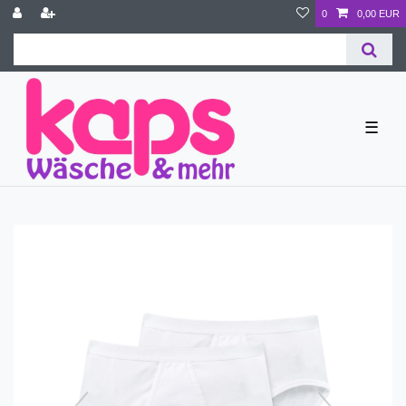
0
0,00 EUR
☰