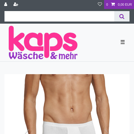
0
0,00 EUR
☰