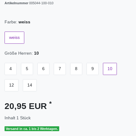
Artikelnummer
005044-100-010
Farbe:
weiss
weiss
Größe Herren:
10
4
5
6
7
8
9
10
12
14
*
20,95 EUR
Inhalt
1
Stück
Versand in ca. 1 bis 2 Werktagen.