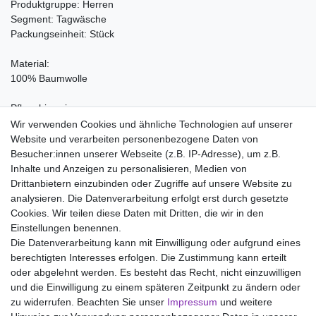
Produktgruppe: Herren
Segment: Tagwäsche
Packungseinheit: Stück
Material:
100% Baumwolle
Pflegehinweise:
Waschen bei 95°C, Nicht bleichen, Trockner (Stufe 1), Heiss
Wir verwenden Cookies und ähnliche Technologien auf unserer
Bügeln (Stufe 3), Nicht chemisch reinigen
Website und verarbeiten personenbezogene Daten von
Besucher:innen unserer Webseite (z.B. IP-Adresse), um z.B.
Inhalte und Anzeigen zu personalisieren, Medien von
Drittanbietern einzubinden oder Zugriffe auf unsere Website zu
analysieren. Die Datenverarbeitung erfolgt erst durch gesetzte
Wir liefern mit DHL (auch Samstags)
Cookies. Wir teilen diese Daten mit Dritten, die wir in den
Einstellungen benennen.
Kostenloser Versand
Die Datenverarbeitung kann mit Einwilligung oder aufgrund eines
berechtigten Interesses erfolgen. Die Zustimmung kann erteilt
14 Tage Rückgaberecht
oder abgelehnt werden. Es besteht das Recht, nicht einzuwilligen
und die Einwilligung zu einem späteren Zeitpunkt zu ändern oder
zu widerrufen. Beachten Sie unser
Impressum
und weitere