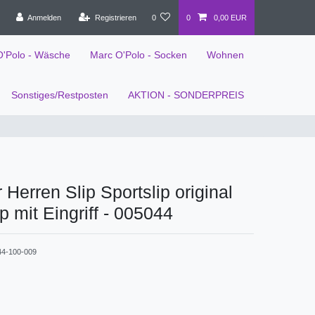
Anmelden
Registrieren
0
0
0,00 EUR
O'Polo - Wäsche
Marc O'Polo - Socken
Wohnen
Sonstiges/Restposten
AKTION - SONDERPREIS
 Herren Slip Sportslip original
p mit Eingriff - 005044
44-100-009