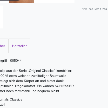
* inkl. ges. MwSt. zzgl
cher
Hersteller
ngriff - 005044
lip aus der Serie „Original Classics“ kombiniert
100 % extra weicher, zweifädiger Baumwolle
hmiegt sich dem Körper an und bietet dank
optimalen Tragekomfort. Ein wahres SCHIESSER
mmer noch formstabil und bequem bleibt.
iginals Classics
stabil