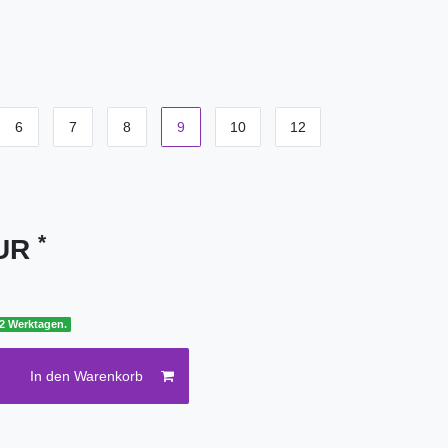
6
7
8
9
10
12
*
EUR
 2 Werktagen.
In den Warenkorb