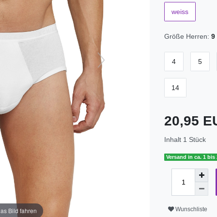
weiss
Größe Herren:
9
4
5
14
20,95 
Inhalt
1
Stück
Versand in ca. 1 bis
Wunschliste
as Bild fahren