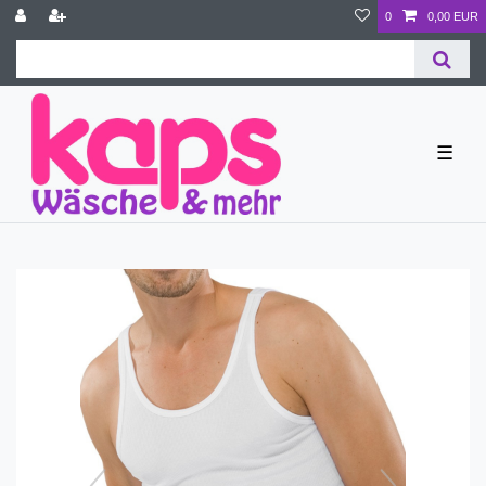
0
0,00 EUR
☰