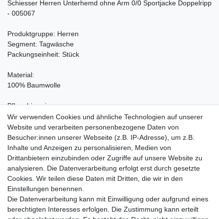
Schiesser Herren Unterhemd ohne Arm 0/0 Sportjacke Doppelripp
- 005067
Produktgruppe: Herren
Segment: Tagwäsche
Packungseinheit: Stück
Material:
100% Baumwolle
Pflegehinweis:
Waschen bei 95°C, Nicht bleichen, Trockner (Stufe 1), Heiss
Wir verwenden Cookies und ähnliche Technologien auf unserer
Bügeln (Stufe 3), Nicht chemisch reinigen
Website und verarbeiten personenbezogene Daten von
Besucher:innen unserer Webseite (z.B. IP-Adresse), um z.B.
Inhalte und Anzeigen zu personalisieren, Medien von
Drittanbietern einzubinden oder Zugriffe auf unsere Website zu
analysieren. Die Datenverarbeitung erfolgt erst durch gesetzte
Wir liefern mit DHL (auch Samstags)
Cookies. Wir teilen diese Daten mit Dritten, die wir in den
Einstellungen benennen.
Kostenloser Versand
Die Datenverarbeitung kann mit Einwilligung oder aufgrund eines
berechtigten Interesses erfolgen. Die Zustimmung kann erteilt
14 Tage Rückgaberecht