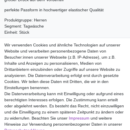
perfekte Passform in hochwertiger elastischer Qualität
Produktgruppe: Herren
Segment: Tagwäsche
Einheit: Stück
Material:
Wir verwenden Cookies und ähnliche Technologien auf unserer
95% Baumwolle
Website und verarbeiten personenbezogene Daten von
5% Elasthan
Besucher:innen unserer Webseite (z.B. IP-Adresse), um z.B.
Inhalte und Anzeigen zu personalisieren, Medien von
Drittanbietern einzubinden oder Zugriffe auf unsere Website zu
analysieren. Die Datenverarbeitung erfolgt erst durch gesetzte
Wir liefern mit DHL (auch Samstags)
Cookies. Wir teilen diese Daten mit Dritten, die wir in den
Einstellungen benennen.
Kostenloser Versand
Die Datenverarbeitung kann mit Einwilligung oder aufgrund eines
berechtigten Interesses erfolgen. Die Zustimmung kann erteilt
14 Tage Rückgaberecht
oder abgelehnt werden. Es besteht das Recht, nicht einzuwilligen
und die Einwilligung zu einem späteren Zeitpunkt zu ändern oder
zu widerrufen. Beachten Sie unser
Impressum
und weitere
Hinweise zur Verwendung personenbezogener Daten in unserer
Impressum
Daten­schutz­erklärung
AGB