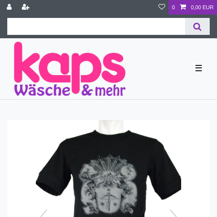
0
0,00 EUR
☰