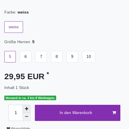
Farbe:
weiss
weiss
Größe Herren:
5
5
6
7
8
9
10
*
29,95 EUR
Inhalt
1
Stück
Versand in ca. 3 bis 8 Werktagen.
In den Warenkorb
Wunschliste