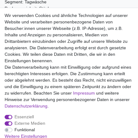
Segment: Tagwäsche
Packungseinheit: Stück
Wir verwenden Cookies und ähnliche Technologien auf unserer
Material:
Website und verarbeiten personenbezogene Daten von
100% Baumwolle
Besucher:innen unserer Webseite (z.B. IP-Adresse), um z.B.
Inhalte und Anzeigen zu personalisieren, Medien von
Drittanbietern einzubinden oder Zugriffe auf unsere Website zu
analysieren. Die Datenverarbeitung erfolgt erst durch gesetzte
Wir liefern mit DHL (auch Samstags)
Cookies. Wir teilen diese Daten mit Dritten, die wir in den
Einstellungen benennen.
Kostenloser Versand
Die Datenverarbeitung kann mit Einwilligung oder aufgrund eines
berechtigten Interesses erfolgen. Die Zustimmung kann erteilt
14 Tage Rückgaberecht
oder abgelehnt werden. Es besteht das Recht, nicht einzuwilligen
und die Einwilligung zu einem späteren Zeitpunkt zu ändern oder
zu widerrufen. Beachten Sie unser
Impressum
und weitere
Hinweise zur Verwendung personenbezogener Daten in unserer
Impressum
Daten­schutz­erklärung
AGB
Daten­schutz­erklärung
.
Essenziell
Widerrufs­recht
Kontakt
Vertrag widerrufen
Externe Medien
Funktional
Weitere Einstellungen