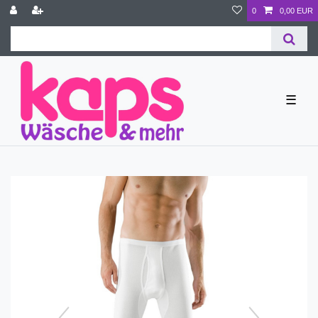
0
0,00 EUR
☰