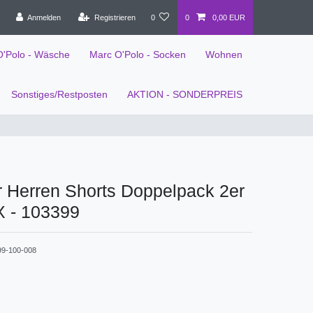
Anmelden
Registrieren
0
0
0,00 EUR
O'Polo - Wäsche
Marc O'Polo - Socken
Wohnen
Sonstiges/Restposten
AKTION - SONDERPREIS
 Herren Shorts Doppelpack 2er
 - 103399
99-100-008