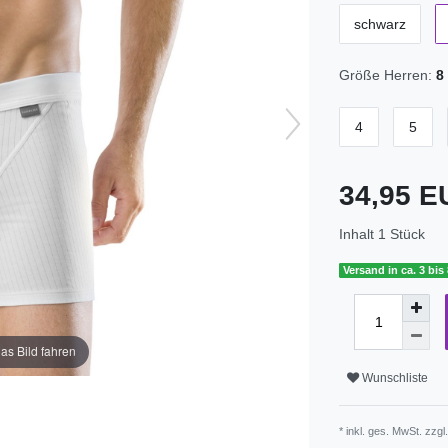
schwarz
Größe Herren:
8
4
5
34,95 
Inhalt
1
Stück
Versand in ca. 3 bis
as Bild fahren
Wunschliste
* inkl. ges. MwSt. zzgl