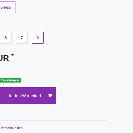
weiss
6
7
8
*
EUR
 8 Werktagen.
In den Warenkorb
.
Versandkosten