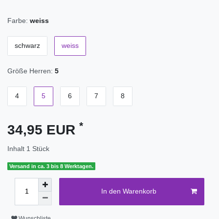
Farbe:
weiss
schwarz
weiss
Größe Herren:
5
4
5
6
7
8
*
34,95 EUR
Inhalt
1
Stück
Versand in ca. 3 bis 8 Werktagen.
In den Warenkorb
Wunschliste