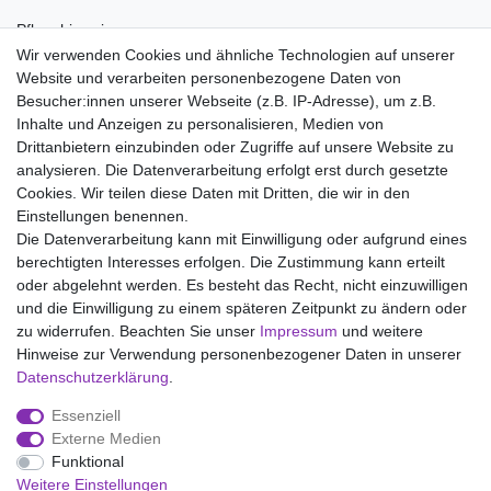
Pflegehinweise:
Waschen bei 60°C, Nicht bleichen, Trockner (Stufe 1), Handwarm
Wir verwenden Cookies und ähnliche Technologien auf unserer
bügeln Stufe 1, Nicht chemisch reinigen
Website und verarbeiten personenbezogene Daten von
Besucher:innen unserer Webseite (z.B. IP-Adresse), um z.B.
Inhalte und Anzeigen zu personalisieren, Medien von
Drittanbietern einzubinden oder Zugriffe auf unsere Website zu
analysieren. Die Datenverarbeitung erfolgt erst durch gesetzte
Wir liefern mit DHL (auch Samstags)
Cookies. Wir teilen diese Daten mit Dritten, die wir in den
Einstellungen benennen.
Kostenloser Versand
Die Datenverarbeitung kann mit Einwilligung oder aufgrund eines
berechtigten Interesses erfolgen. Die Zustimmung kann erteilt
14 Tage Rückgaberecht
oder abgelehnt werden. Es besteht das Recht, nicht einzuwilligen
und die Einwilligung zu einem späteren Zeitpunkt zu ändern oder
zu widerrufen. Beachten Sie unser
Impressum
und weitere
Hinweise zur Verwendung personenbezogener Daten in unserer
Impressum
Daten­schutz­erklärung
AGB
Daten­schutz­erklärung
.
Essenziell
Widerrufs­recht
Kontakt
Vertrag widerrufen
Externe Medien
Funktional
Weitere Einstellungen