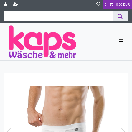
0
0,00 EUR
☰