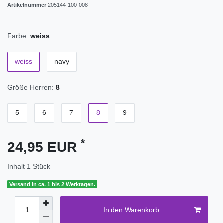
Artikelnummer
205144-100-008
Farbe:
weiss
weiss
navy
Größe Herren:
8
5
6
7
8
9
*
24,95 EUR
Inhalt
1
Stück
Versand in ca. 1 bis 2 Werktagen.
In den Warenkorb