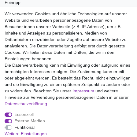
Feinripp
Pflegehinweis:
Wir verwenden Cookies und ähnliche Technologien auf unserer
Waschen bei 95°C, Nicht bleichen, Trockner (Stufe 1), Heiss
Website und verarbeiten personenbezogene Daten von
Bügeln (Stufe 3), Nicht chemisch reinigen
Besucher:innen unserer Webseite (z.B. IP-Adresse), um z.B.
Inhalte und Anzeigen zu personalisieren, Medien von
Drittanbietern einzubinden oder Zugriffe auf unsere Website zu
analysieren. Die Datenverarbeitung erfolgt erst durch gesetzte
Wir liefern mit DHL (auch Samstags)
Cookies. Wir teilen diese Daten mit Dritten, die wir in den
Einstellungen benennen.
Kostenloser Versand
Die Datenverarbeitung kann mit Einwilligung oder aufgrund eines
berechtigten Interesses erfolgen. Die Zustimmung kann erteilt
14 Tage Rückgaberecht
oder abgelehnt werden. Es besteht das Recht, nicht einzuwilligen
und die Einwilligung zu einem späteren Zeitpunkt zu ändern oder
zu widerrufen. Beachten Sie unser
Impressum
und weitere
Hinweise zur Verwendung personenbezogener Daten in unserer
Impressum
Daten­schutz­erklärung
AGB
Daten­schutz­erklärung
.
Essenziell
Widerrufs­recht
Kontakt
Vertrag widerrufen
Externe Medien
Funktional
Weitere Einstellungen