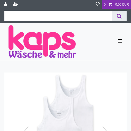
0
0,00 EUR
☰