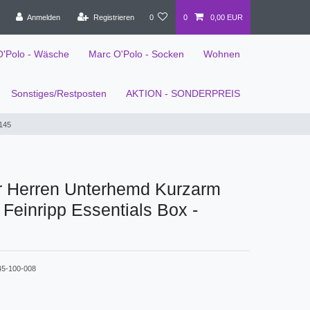
Anmelden
Registrieren
0
0
0,00 EUR
O'Polo - Wäsche
Marc O'Polo - Socken
Wohnen
Sonstiges/Restposten
AKTION - SONDERPREIS
5145
r Herren Unterhemd Kurzarm
Feinripp Essentials Box -
45-100-008