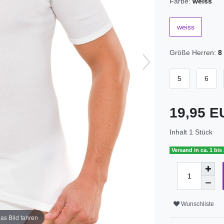
Farbe:
weiss
weiss
Größe Herren:
8
5
6
19,95 
Inhalt
1
Stück
Versand in ca. 1 bis
Wunschliste
as Bild fahren