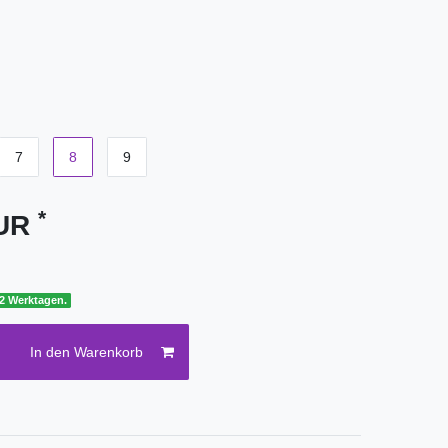
7
8
9
*
EUR
 2 Werktagen.
In den Warenkorb